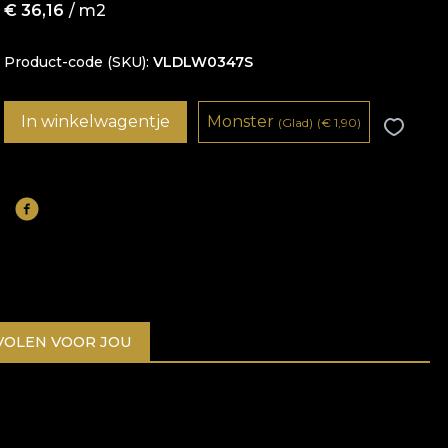
€
36,16
/ m2
Product-code (SKU)
VLDLW0347S
In winkelwagentje
Monster
(Glad)
(
€
1,90)
OLEN VOOR JOU