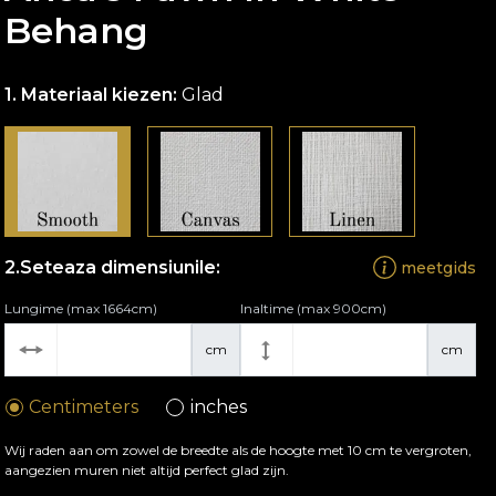
Behang
Materiaal kiezen:
Glad
Seteaza dimensiunile:
meetgids
Lungime (max 1664cm)
Inaltime (max 900cm)
cm
cm
Centimeters
inches
Wij raden aan om zowel de breedte als de hoogte met 10 cm te vergroten,
aangezien muren niet altijd perfect glad zijn.