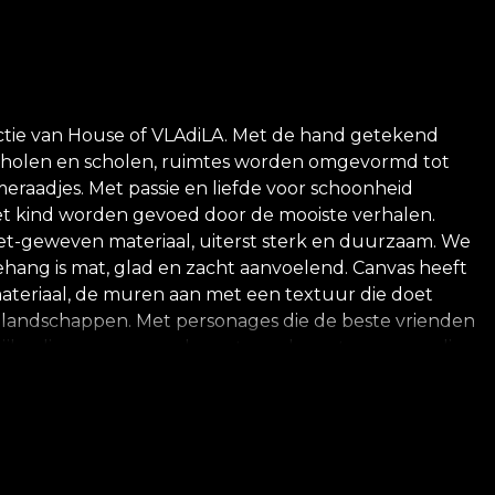
ctie van House of VLAdiLA. Met de hand getekend
scholen en scholen, ruimtes worden omgevormd tot
eraadjes. Met passie en liefde voor schoonheid
et kind worden gevoed door de mooiste verhalen.
iet-geweven materiaal, uiterst sterk en duurzaam. We
ehang is mat, glad en zacht aanvoelend. Canvas heeft
 materiaal, de muren aan met een textuur die doet
che landschappen. Met personages die de beste vrienden
delijke dinosaurussen, elegante onderwaterwezens die
schijn komen en spelen. Al deze personages zijn
 liefde en respect voor de natuur zijn al onze
dt aan om zijn eigen lijm te gebruiken voor het
ingsproces dat voldoet aan de hoogste