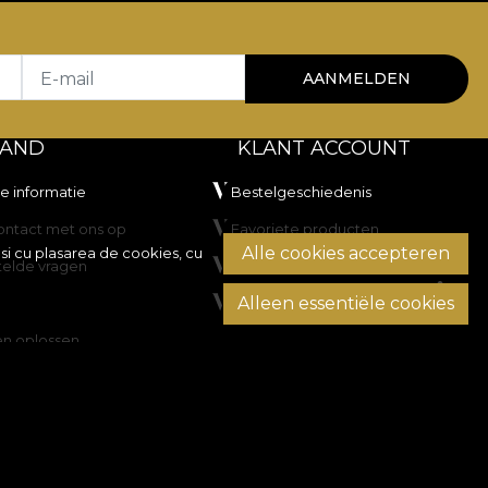
E-mail
AANMELDEN
TAND
KLANT ACCOUNT
he informatie
Bestelgeschiedenis
ntact met ons op
Favoriete producten
Alle cookies accepteren
si cu plasarea de cookies, cu
telde vragen
Betaalmethoden
Alleen essentiële cookies
Transport en retourzendingen
en oplossen