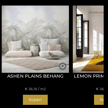
ASHEN PLAINS BEHANG
LEMON PRIM
€
36,16
/ m2
€
36,1
Kopen
Kop