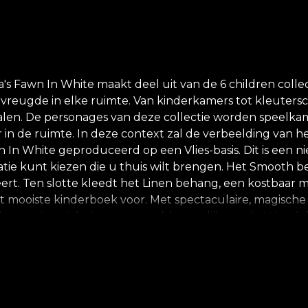
 Fawn In White maakt deel uit van de 6 children colle
 vreugde in elke ruimte. Van kinderkamers tot kleuter
halen. De personages van deze collectie worden speelkam
n de ruimte. In deze context zal de verbeelding van h
In White geproduceerd op een Vlies-basis. Dit is een n
atie kunt kiezen die u thuis wilt brengen. Het Smooth b
reëert. Ten slotte kleedt het Linen behang, een kostbaar
 je het mooiste kinderboek voor. Met spectaculaire, magis
lles wat je ooit hebt voorgesteld mogelijk wordt. Vrien
s waken. Kleine en harige bosvrienden, die graag tevoor
fiek om de creativiteit van uw kind te stimuleren. *Uit
logisch afbreekbare materialen. **House of VLAdiLA raa
ieten van een snelle, veilige en efficiënte herinricht