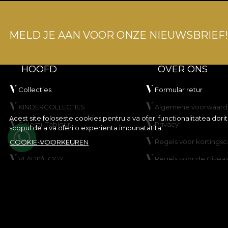
MELD JE AAN VOOR ONZE NIEUWSBRIEF!
HOOFD
OVER ONS
Collecties
Formular retur
KINDERCOLLECTIES
Algemene voorwaard
Acest site foloseste cookies pentru a va oferi functionalitatea dor
Colectii Tablouri
Privacy
scopul de a va oferi o experienta imbunatatita.
Maak uw product
Regels voor korting
COOKIE-VOORKEUREN
VLADIØLOGY
Regels voor de Givea
Neem contact op met
Cookiebeleid
Kaart
© House of VLAdiLA 2026