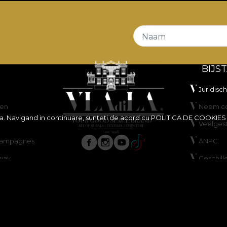
Naam
BIJS
Juridisc
en
Neem co
ita. Navigand in continuare, sunteti de acord cu
POLITICA DE COOKIES
Veelges
scampagnes
ANPC
way
Geschill