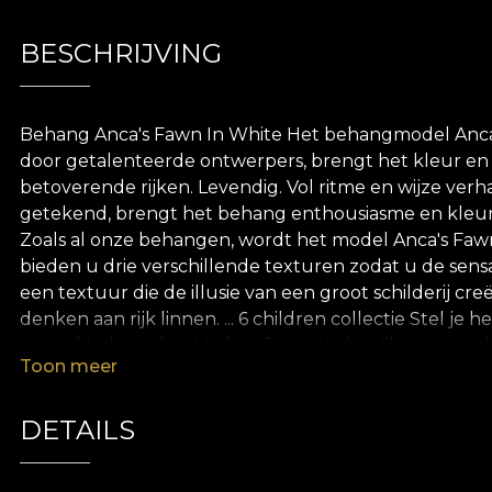
BESCHRIJVING
Behang Anca's Fawn In White Het behangmodel Anca's
door getalenteerde ontwerpers, brengt het kleur en
betoverende rijken. Levendig. Vol ritme en wijze ver
getekend, brengt het behang enthousiasme en kleur i
Zoals al onze behangen, wordt het model Anca's Fawn 
bieden u drie verschillende texturen zodat u de sens
een textuur die de illusie van een groot schilderij c
denken aan rijk linnen. ... 6 children collectie Stel
van je kind worden. Verken fantastische rijken waar a
Toon meer
zwemmen. Dieren uit de savanne, die over de kleintje
zorgvuldig geschetst door Roemeense ontwerpers, speci
behangen gemaakt van natuurlijke, ecologische en bio
DETAILS
aanbrengen van het behang. Op deze manier kunt u gen
kwaliteitsnormen.