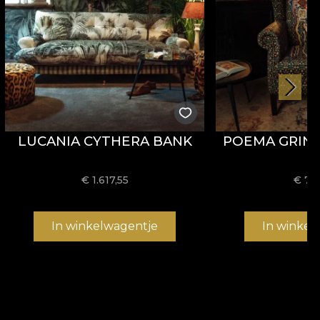
LUCANIA CYTHERA BANK
POEMA GRIND
€
1.617,55
€
76
In winkelwagentje
In winkel