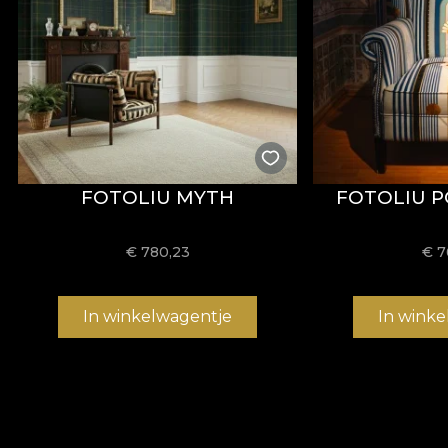
FOTOLIU MYTH
FOTOLIU P
€
780,23
€
7
In winkelwagentje
In wink