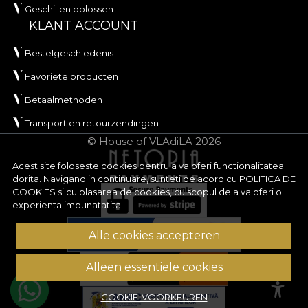
Geschillen oplossen
KLANT ACCOUNT
Bestelgeschiedenis
Favoriete producten
Betaalmethoden
Transport en retourzendingen
© House of VLAdiLA 2026
Acest site foloseste cookies pentru a va oferi functionalitatea
dorita. Navigand in continuare, sunteti de acord cu
POLITICA DE
COOKIES
si cu plasarea de cookies, cu scopul de a va oferi o
experienta imbunatatita.
Alle cookies accepteren
Alleen essentiële cookies
COOKIE-VOORKEUREN