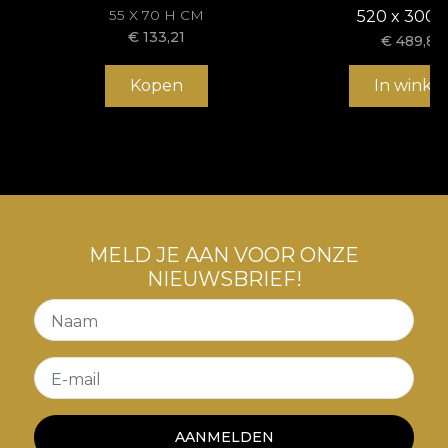
kronkelende marmerlijnen en verfspatten die
55 X 70 H CM
520 x 300 
ogenschijnlijk op doek zijn geplaatst.
€
133,21
€
489,83
Kopen
In winke
MELD JE AAN VOOR ONZE
NIEUWSBRIEF!
Naam
E-mail
AANMELDEN