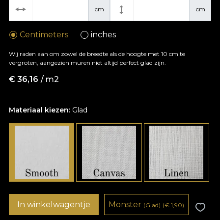
cm
cm
Centimeters
inches
Wij raden aan om zowel de breedte als de hoogte met 10 cm te
vergroten, aangezien muren niet altijd perfect glad zijn.
€
36,16
/ m2
Materiaal kiezen:
Glad
In winkelwagentje
Monster
(Glad)
(
€
1,90)