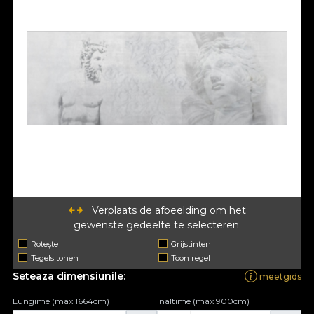
Verplaats de afbeelding om het
gewenste gedeelte te selecteren.
Rotește
Grijstinten
Tegels tonen
Toon regel
Seteaza dimensiunile:
meetgids
Lungime (max 1664cm)
Inaltime (max 900cm)