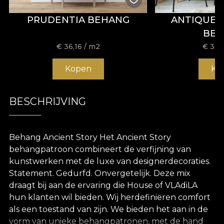
PRUDENTIA BEHANG
ANTIQUE 
BE
€
36,16
/ m2
€
36,
Kopen
Ko
BESCHRIJVING
Behang Ancient Story Het Ancient Story
behangpatroon combineert de verfijning van
kunstwerken met de luxe van designerdecoraties.
Statement. Gedurfd. Onvergetelijk. Deze mix
draagt bij aan de ervaring die House of VLAdiLA
hun klanten wil bieden. Wij herdefiniëren comfort
als een toestand van zijn. We bieden het aan in de
vorm van unieke behangpatronen, met de hand