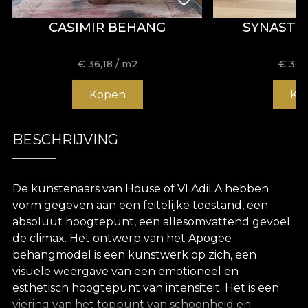
CASIMIR BEHANG
SYNASTR
€
36,18
/ m2
€
36,
Kopen
Ko
BESCHRIJVING
De kunstenaars van House of VLAdiLA hebben
vorm gegeven aan een feitelijke toestand, een
absoluut hoogtepunt, een allesomvattend gevoel:
de climax. Het ontwerp van het Apogee
behangmodel is een kunstwerk op zich, een
visuele weergave van een emotioneel en
esthetisch hoogtepunt van intensiteit. Het is een
viering van het toppunt van schoonheid en