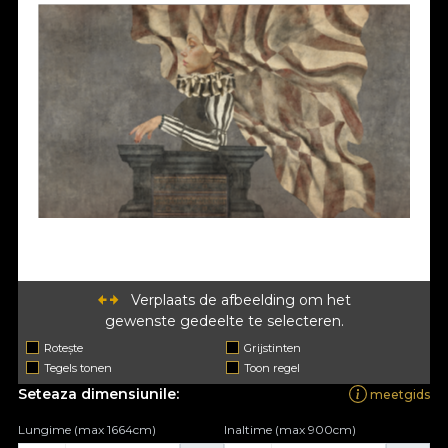
Verplaats de afbeelding om het
gewenste gedeelte te selecteren.
Rotește
Grijstinten
Tegels tonen
Toon regel
Seteaza dimensiunile:
meetgids
Lungime (max 1664cm)
Inaltime (max 900cm)