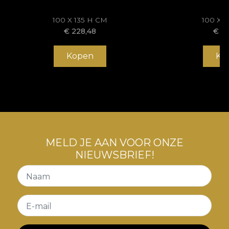
100 X 135 H CM
100 X 
€
228,48
€
22
Kopen
Ko
MELD JE AAN VOOR ONZE
NIEUWSBRIEF!
Naam
E-mail