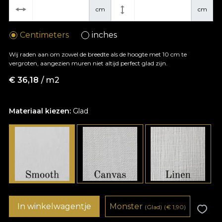
cm
cm
Centimeters
inches
Wij raden aan om zowel de breedte als de hoogte met 10 cm te
vergroten, aangezien muren niet altijd perfect glad zijn.
€
36,18
/ m2
Materiaal kiezen:
Glad
In winkelwagentje
Monster
(Glad)
(
€
1,90)