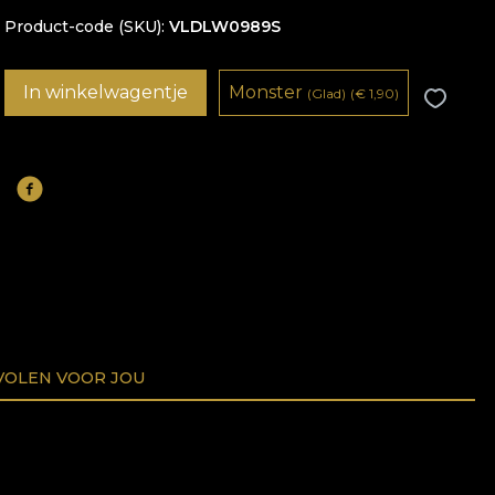
Product-code (SKU)
VLDLW0989S
In winkelwagentje
Monster
(Glad)
(
€
1,90)
OLEN VOOR JOU