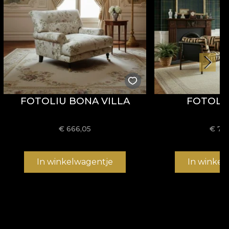
FOTOLIU BONA VILLA
FOTOLI
€
666,05
€
78
In winkelwagentje
In winkel