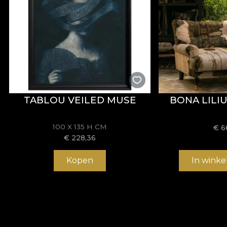
TABLOU VEILED MUSE
BONA LILI
100 X 135 H CM
€
6
€
228,36
Kopen
In wink