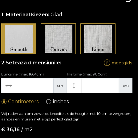
Materiaal kiezen:
Glad
Seteaza dimensiunile:
meetgids
Lungime (max 1664cm)
Inaltime (max 900cm)
cm
cm
Centimeters
inches
Wij raden aan om zowel de breedte als de hoogte met 10 cm te vergroten,
aangezien muren niet altijd perfect glad zijn.
€
36,16
/ m2