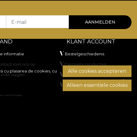
E-mail
AANMELDEN
TAND
KLANT ACCOUNT
he informatie
Bestelgeschiedenis
ntact met ons op
Favoriete producten
Alle cookies accepteren
si cu plasarea de cookies, cu
telde vragen
Betaalmethoden
Alleen essentiële cookies
Transport en retourzendingen
en oplossen