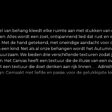
n behang kleedt elke ruimte aan met stukken van een
n. Alles wordt een zoet, ontspannend lied dat rust en we
 Met de hand getekend, met oneindige aandacht voor de
an een kind. Net als al onze behangen wordt het Autumn
duurzaam. We bieden drie verschillende texturen zodat j
 Het Canvas heeft een textuur die de illusie van een ove
en textuur die doet denken aan rijk linnen. . . . Adinis
n. Gemaakt met liefde en passie, voor de gelukkigste kin
ze collectie ontworpen met gedachten aan een kamer w
ie de verbeelding van de kleintjes. Met de hulp van vri
respect voor de natuur, zijn al onze behangen gemaakt va
 zijn eigen lijm te gebruiken bij het aanbrengen van h
oet aan de hoogste kwaliteitsnormen.