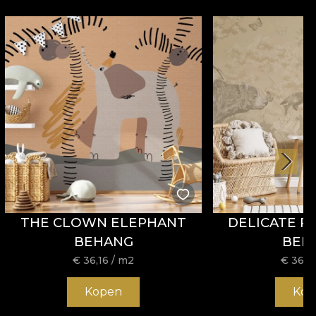
THE CLOWN ELEPHANT
DELICATE P
BEHANG
BEH
€
36,16
/ m2
€
36,1
Kopen
Kop