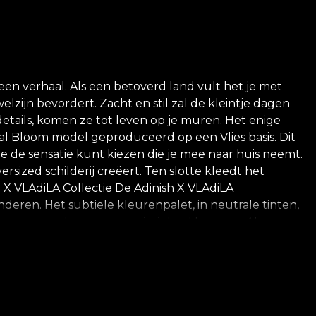
 verhaal. Als een betoverd land vult het je met
lzijn bevordert. Zacht en stil zal de kleintje dagen
tails, komen ze tot leven op je muren. Het enige
al Bloom model geproduceerd op een Vlies basis. Dit
e de sensatie kunt kiezen die je mee naar huis neemt.
rsized schilderij creëert. Ten slotte kleedt het
h X VLAdiLA Collectie De Adinish X VLAdiLA
deren. Het subtiele kleurenpalet, in neutrale tinten,
aar vreugde en nieuwsgierigheid heersen. Als een
endelijke personages zal de kleine genieten van de
n natuurlijke, milieuvriendelijke en biologisch
et behang. Op deze manier kun je genieten van een