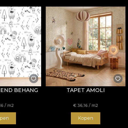
IEND BEHANG
TAPET AMOLI
16
/ m2
€
36,16
/ m2
pen
Kopen