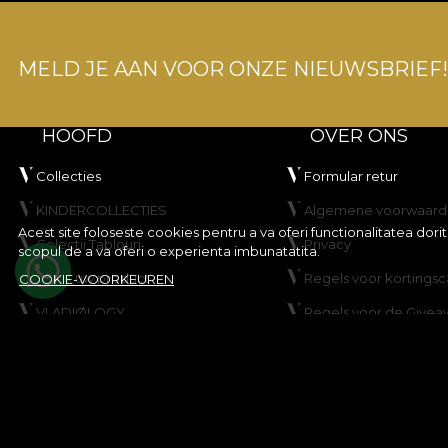
MELD JE AAN VOOR ONZE NIEUWSBRIEF!
HOOFD
OVER ONS
Collecties
Formular retur
KINDERCOLLECTIES
Algemene voorwaard
Acest site foloseste cookies pentru a va oferi functionalitatea dor
Colectii Tablouri
Privacy
scopul de a va oferi o experienta imbunatatita.
Maak uw product
Regels voor korting
COOKIE-VOORKEUREN
VLADIØLOGY
Regels voor de Givea
Neem contact op met
Cookiebeleid
Kaart
© House of VLAdiLA 2026