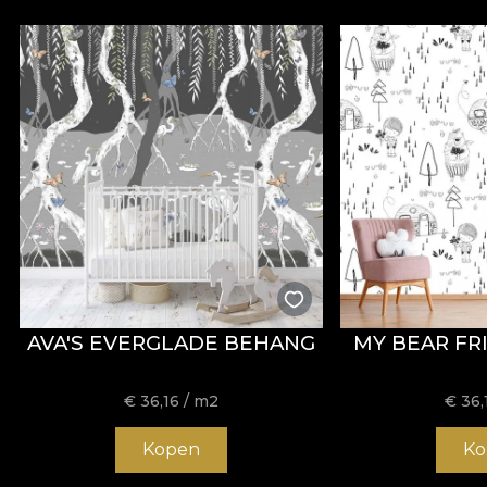
AVA'S EVERGLADE BEHANG
MY BEAR FR
€
36,16
/ m2
€
36,
Kopen
Ko