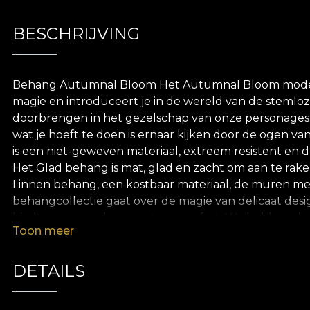
BESCHRIJVING
Behang Autumnal Bloom Het Autumnal Bloom model va
magie en introduceert je in de wereld van de stemloze
doorbrengen in het gezelschap van onze personages.
wat je hoeft te doen is ernaar kijken door de ogen v
is een niet-geweven materiaal, extreem resistent en 
Het Glad behang is mat, glad en zacht om aan te raken.
Linnen behang, een kostbaar materiaal, de muren met e
behangcollectie gaat over de magie van delicaat desig
biedt een gevoel van rust en comfort. We hebben de
Toon meer
sprookjesboek stimuleert de Adinish X VLAdiLA collect
mooiste verhalen voor het slapengaan. *Uit liefde en 
afbreekbare materialen. **House of VLAdiLA raadt aan
DETAILS
snel, veilig en efficiënt herdecoratieproces dat vold