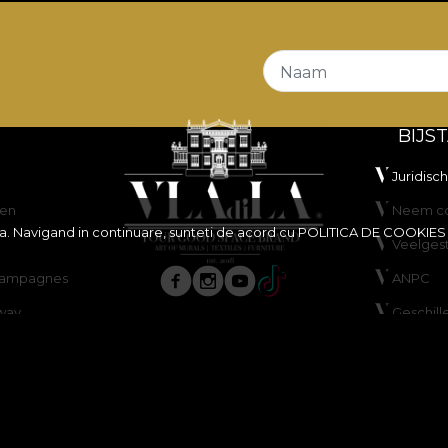
Naam
BIJS
Juridisc
en
Neem co
ita. Navigand in continuare, sunteti de acord cu
POLITICA DE COOKIES
Veelges
scampagnes
ANPC
way
Geschill