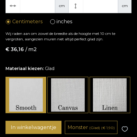
cm
cm
Centimeters
inches
Wij raden aan om zowel de breedte als de hoogte met 10 cm te
vergroten, aangezien muren niet altijd perfect glad zijn.
€
36,16
/ m2
Materiaal kiezen:
Glad
In winkelwagentje
Monster
(Glad)
(
€
1,90)