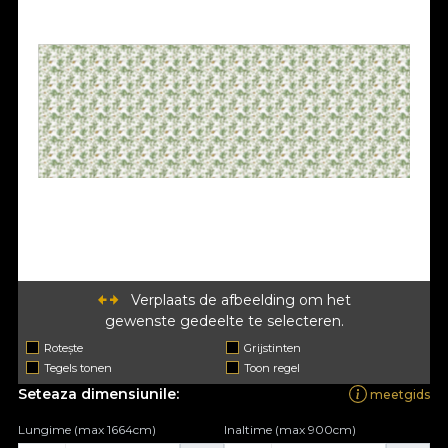
Verplaats de afbeelding om het
gewenste gedeelte te selecteren.
Rotește
Grijstinten
Tegels tonen
Toon regel
Seteaza dimensiunile:
meetgids
Lungime (max 1664cm)
Inaltime (max 900cm)