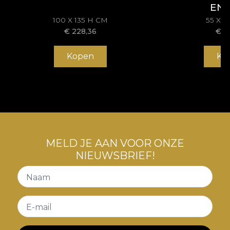
EN
100 X 135 H CM
55 X 
€
228,36
€
1
Kopen
Ko
MELD JE AAN VOOR ONZE
NIEUWSBRIEF!
Naam
E-mail