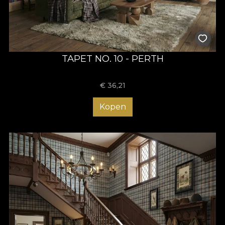
tradiția scoțiană cu rafinamentul contemporan, transformând
caroul clasic într-un simbol modern al stilului sofisticat.
TAPET NO. 10 - PERTH
€
36,21
Kopen