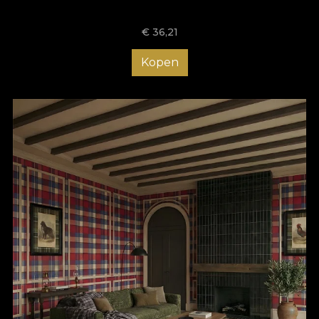
patrimoniu reinterpretat. Tartanul, simbol al identității și
apartenenței la clan, este transformat într-un statement
€
36,21
decorativ puternic, potrivit pentru interioare curajoase.
Carourile capătă profunzime prin suprapuneri cromatice subtile
Kopen
și prin echilibrul dintre liniile verticale și orizontale, generând o
senzație de stabilitate, ritm și coerență vizuală.
Modern Scotch Society
nu este doar o colecție de tapet cu
model scoțian, ci o experiență estetică. Este despre călătorie,
despre textil transpus în arhitectură, despre tradiție adusă în
contemporan. Numele fiecărui model –
Pitlochry
,
Aberdeen
,
St Andrews
,
Inveraray
,
Braemar
sau
Iona
– evocă peisaje
dramatice, castele impunătoare și orașe încărcate de istorie, iar
această poveste se reflectă în structura fiecărui design.
Realizată pe suport premium, cu imprimare de înaltă rezoluție,
colecția asigură claritate grafică și durabilitate în timp. Fiecare
model poate fi integrat atât ca perete accent, cât și în aplicații
ample, pentru a crea un efect imersiv, teatral sau minimalist, în
funcție de conceptul de design interior.
Prin
Modern Scotch Society
,
VLAdiLA
propune un tapet
statement, dedicat celor care apreciază eleganța atemporală
și designul cu identitate puternică. Este o colecție care îmbină