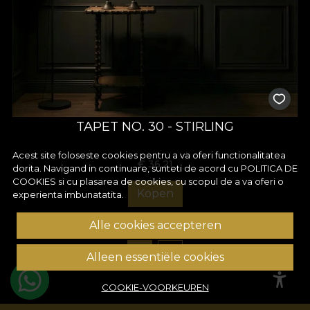
TAPET NO. 30 - STIRLING
Acest site foloseste cookies pentru a va oferi functionalitatea
€
36,21
dorita. Navigand in continuare, sunteti de acord cu
POLITICA DE
COOKIES
si cu plasarea de cookies, cu scopul de a va oferi o
Kopen
experienta imbunatatita.
Alle cookies accepteren
1
2
Alleen essentiële cookies
COOKIE-VOORKEUREN