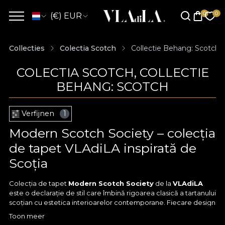
(€) EUR
Collecties
Colectia Scotch
Collectie Behang: Scotch
COLECTIA SCOTCH, COLLECTIE
BEHANG: SCOTCH
Verfijnen
1
Modern Scotch Society – colecția
de tapet VLAdiLA inspirată de
Scoția
Colecția de tapet
Modern Scotch Society
de la
VLAdiLA
este o declarație de stil care îmbină rigoarea clasică a tartanului
scoțian cu estetica interioarelor contemporane. Fiecare design
prezent în cadrul colecției poartă numele unui loc emblematic
Toon meer
din Scoția – de la Leith, Edinburgh și Glasgow, până la insulele