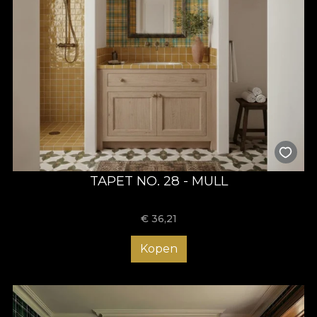
TAPET NO. 28 - MULL
€
36,21
Kopen