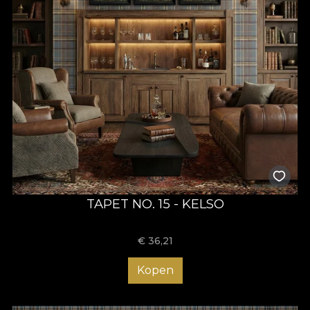
TAPET NO. 15 - KELSO
€
36,21
Kopen