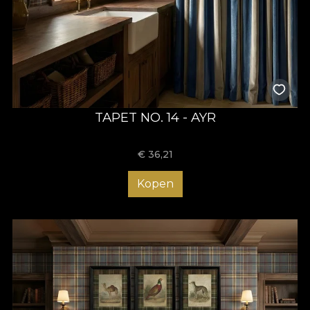
TAPET NO. 14 - AYR
€
36,21
Kopen