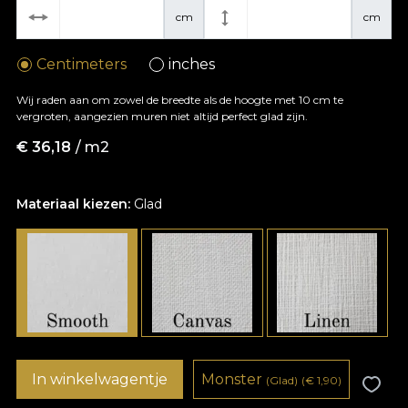
cm
cm
Centimeters
inches
Wij raden aan om zowel de breedte als de hoogte met 10 cm te
vergroten, aangezien muren niet altijd perfect glad zijn.
€
36,18
/ m2
Materiaal kiezen:
Glad
In winkelwagentje
Monster
(Glad)
(
€
1,90)