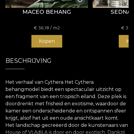
MACEO BEHANG
SEDNA
€
36,18
/ m2
€
36,
Kopen
Ko
BESCHRIJVING
Het verhaal van Cythera Het Cythera
behangmodel biedt een spectaculair uitzicht op
een fragment van een tropisch eiland. Deze plek is
doordrenkt met frisheid en exotisme, waardoor de
kamer een onderscheidende en ontspannen sfeer
krijgt, alsof het uit een oude ansichtkaart komt.
Het landschap gecreëerd door de kunstenaars van
House of VLAdiLA is door en door exotisch. Dankzij