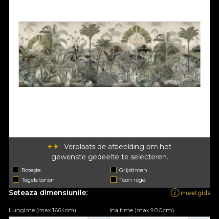
Verplaats de afbeelding om het
gewenste gedeelte te selecteren.
Rotește
Grijstinten
Tegels tonen
Toon regel
Seteaza dimensiunile:
meetgids
Lungime (max 1664cm)
Inaltime (max 900cm)