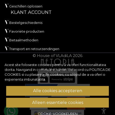
Geschillen oplossen
KLANT ACCOUNT
Bestelgeschiedenis
Favoriete producten
Betaalmethoden
Transport en retourzendingen
© House of VLAdiLA 2026
Acest site foloseste cookies pentru a va oferi functionalitatea
dorita. Navigand in continuare, sunteti de acord cu
POLITICA DE
COOKIES
si cu plasarea de cookies, cu scopul de a va oferi o
experienta imbunatatita.
Alle cookies accepteren
Alleen essentiële cookies
COOKIE-VOORKEUREN