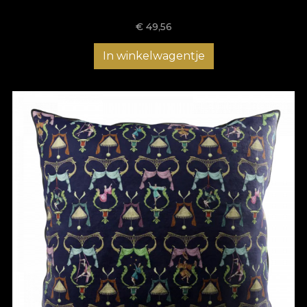
€
49,56
In winkelwagentje