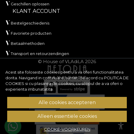
Geschillen oplossen
KLANT ACCOUNT
Bestelgeschiedenis
Favoriete producten
Betaalmethoden
Transport en retourzendingen
© House of VLAdiLA 2026
Acest site foloseste cookies pentru a va oferi functionalitatea
dorita. Navigand in continuare, sunteti de acord cu
POLITICA DE
COOKIES
si cu plasarea de cookies, cu scopul de a va oferi o
experienta imbunatatita.
Alle cookies accepteren
Alleen essentiële cookies
COOKIE-VOORKEUREN