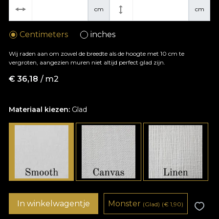
cm
cm
Centimeters
inches
Wij raden aan om zowel de breedte als de hoogte met 10 cm te
vergroten, aangezien muren niet altijd perfect glad zijn.
€
36,18
/ m2
Materiaal kiezen:
Glad
In winkelwagentje
Monster
(Glad)
(
€
1,90)