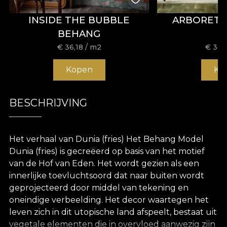
INSIDE THE BUBBLE
ARBORET
BEHANG
€
36,18
/ m2
€
36,
Kopen
Ko
BESCHRIJVING
Het verhaal van Dunia (fries) Het Behang Model
Dunia (fries) is gecreëerd op basis van het motief
van de Hof van Eden. Het wordt gezien als een
innerlijke toevluchtsoord dat naar buiten wordt
geprojecteerd door middel van tekening en
oneindige verbeelding. Het decor waartegen het
leven zich in dit utopische land afspeelt, bestaat uit
vegetale elementen die in overvloed aanwezig zijn