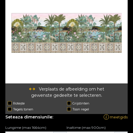
Verplaats de afbeelding om het
gewenste gedeelte te selecteren.
Rotește
Grijstinten
Tegels tonen
Toon regel
Seteaza dimensiunile:
meetgids
Lungime (max 1664cm)
Inaltime (max 900cm)