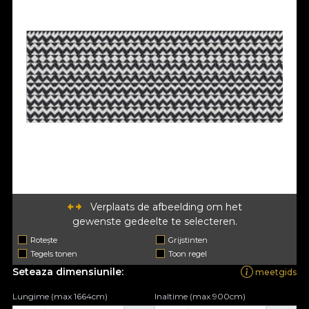
Verplaats de afbeelding om het
gewenste gedeelte te selecteren.
Rotește
Grijstinten
Tegels tonen
Toon regel
Seteaza dimensiunile:
meetgids
Lungime (max 1664cm)
Inaltime (max 900cm)