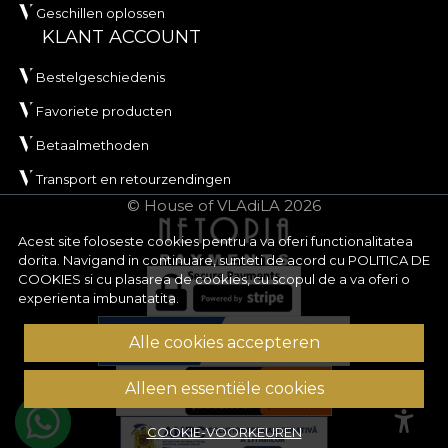
Geschillen oplossen
KLANT ACCOUNT
Bestelgeschiedenis
Favoriete producten
Betaalmethoden
Transport en retourzendingen
© House of VLAdiLA 2026
Acest site foloseste cookies pentru a va oferi functionalitatea
dorita. Navigand in continuare, sunteti de acord cu
POLITICA DE
COOKIES
si cu plasarea de cookies, cu scopul de a va oferi o
experienta imbunatatita.
Alle cookies accepteren
Alleen essentiële cookies
COOKIE-VOORKEUREN