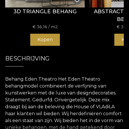
3D TRIANGLE BEHANG
ABSTRACT 
BE
€
36,16
/ m2
€
36,
Kopen
Ko
BESCHRIJVING
Behang Eden Theatro Het Eden Theatro
behangmodel combineert de verfijning van
kunstwerken met de luxe van designdecoraties.
Statement. Gedurfd. Onvergetelijk. Deze mix
draagt bij aan de beleving die House of VLAdiLA
haar klanten wil bieden. Wij herdefiniëren comfort
als een staat van zijn. Wij bieden het in de vorm van
unieke behangen, met de hand getekend door