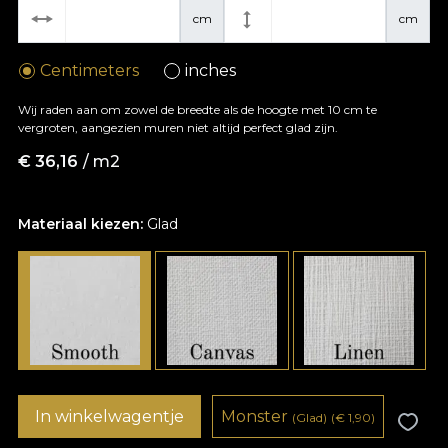
cm
cm
Centimeters
inches
Wij raden aan om zowel de breedte als de hoogte met 10 cm te
vergroten, aangezien muren niet altijd perfect glad zijn.
€
36,16
/ m2
Materiaal kiezen:
Glad
In winkelwagentje
Monster
(Glad)
(
€
1,90)