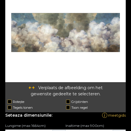
Verplaats de afbeelding om het
gewenste gedeelte te selecteren.
Rotește
Grijstinten
Tegels tonen
Toon regel
Seteaza dimensiunile:
meetgids
Lungime (max 1664cm)
Inaltime (max 900cm)