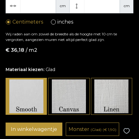
cm
cm
Centimeters
inches
Wij raden aan om zowel de breedte als de hoogte met 10 cm te
vergroten, aangezien muren niet altijd perfect glad zijn.
€
36,18
/ m2
Materiaal kiezen:
Glad
In winkelwagentje
Monster
(Glad)
(
€
1,90)