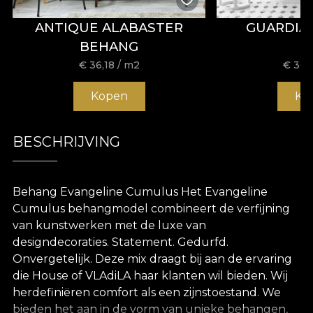
ANTIQUE ALABASTER
GUARDIA
BEHANG
€
36,18
/ m2
€
36,
Kopen
Ko
BESCHRIJVING
Behang Evangeline Cumulus Het Evangeline
Cumulus behangmodel combineert de verfijning
van kunstwerken met de luxe van
designdecoraties. Statement. Gedurfd.
Onvergetelijk. Deze mix draagt bij aan de ervaring
die House of VLAdiLA haar klanten wil bieden. Wij
herdefiniëren comfort als een zijnstoestand. We
bieden het aan in de vorm van unieke behangen,