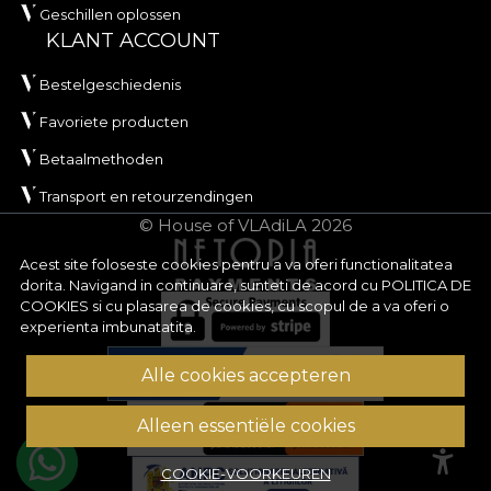
Geschillen oplossen
KLANT ACCOUNT
Bestelgeschiedenis
Favoriete producten
Betaalmethoden
Transport en retourzendingen
© House of VLAdiLA 2026
Acest site foloseste cookies pentru a va oferi functionalitatea
dorita. Navigand in continuare, sunteti de acord cu
POLITICA DE
COOKIES
si cu plasarea de cookies, cu scopul de a va oferi o
experienta imbunatatita.
Alle cookies accepteren
Alleen essentiële cookies
COOKIE-VOORKEUREN