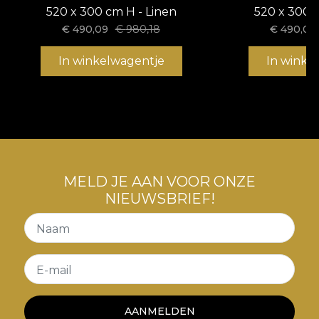
gemaakt van natuurlijke, milieuvriendelijke en
520 x 300 cm H - Linen
520 x 300 
biologisch afbreekbare materialen. **House of
€
490,09
€
980,18
€
490,09
VLAdiLA beveelt aan om hun eigen lijm te
gebruiken voor het aanbrengen van het behang.
In winkelwagentje
In winke
Op deze manier kunt u genieten van een snel,
veilig en efficiënt herinrichtingsproces dat aan de
hoogste kwaliteitsnormen voldoet.
MELD JE AAN VOOR ONZE
NIEUWSBRIEF!
Naam
E-mail
AANMELDEN