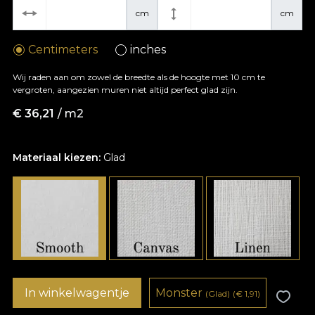
cm
cm
Centimeters
inches
Wij raden aan om zowel de breedte als de hoogte met 10 cm te
vergroten, aangezien muren niet altijd perfect glad zijn.
€
36,21
/ m2
Materiaal kiezen:
Glad
In winkelwagentje
Monster
(Glad)
(
€
1,91)