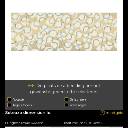
Verplaats de afbeelding om het
gewenste gedeelte te selecteren.
Rotește
Grijstinten
Tegels tonen
Toon regel
Seteaza dimensiunile:
meetgids
Lungime (max 1664cm)
Inaltime (max 900cm)