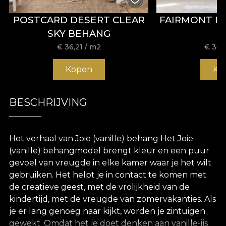
POSTCARD DESERT CLEAR
FAIRMONT P
SKY BEHANG
€
36,21
/ m2
€
36,
Kopen
Ko
BESCHRIJVING
Het verhaal van Joie (vanille) behang Het Joie
(vanille) behangmodel brengt kleur en een puur
gevoel van vreugde in elke kamer waar je het wilt
gebruiken. Het helpt je in contact te komen met
de creatieve geest, met de vrolijkheid van de
kindertijd, met de vreugde van zomervakanties. Als
je er lang genoeg naar kijkt, worden je zintuigen
gewekt. Omdat het je doet denken aan vanille-ijs