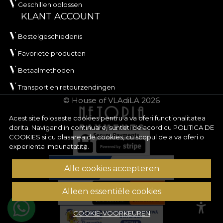
Geschillen oplossen
KLANT ACCOUNT
Bestelgeschiedenis
Favoriete producten
Betaalmethoden
Transport en retourzendingen
© House of VLAdiLA 2026
Acest site foloseste cookies pentru a va oferi functionalitatea
dorita. Navigand in continuare, sunteti de acord cu
POLITICA DE
COOKIES
si cu plasarea de cookies, cu scopul de a va oferi o
experienta imbunatatita.
Alle cookies accepteren
Alleen essentiële cookies
COOKIE-VOORKEUREN