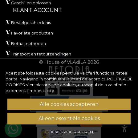
Geschillen oplossen
KLANT ACCOUNT
Bestelgeschiedenis
Favoriete producten
Betaalmethoden
Transport en retourzendingen
© House of VLAdiLA 2026
Acest site foloseste cookies pentru a va oferi functionalitatea
dorita. Navigand in continuare, sunteti de acord cu
POLITICA DE
COOKIES
si cu plasarea de cookies, cu scopul de a va oferi o
experienta imbunatatita.
Alle cookies accepteren
Alleen essentiële cookies
COOKIE-VOORKEUREN