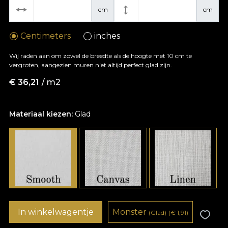
cm
cm
Centimeters
inches
Wij raden aan om zowel de breedte als de hoogte met 10 cm te
vergroten, aangezien muren niet altijd perfect glad zijn.
€
36,21
/ m2
Materiaal kiezen:
Glad
In winkelwagentje
Monster
(Glad)
(
€
1,91)