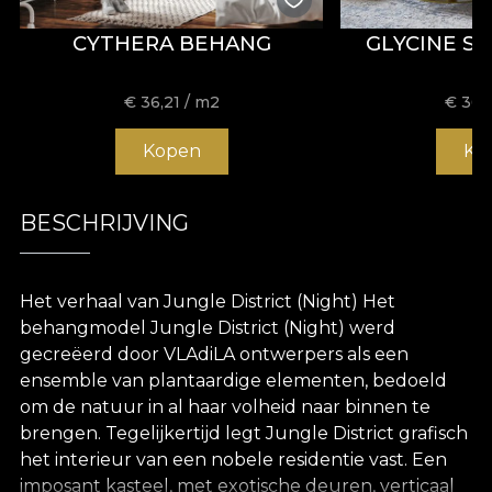
CYTHERA BEHANG
GLYCINE S
€
36,21
/ m2
€
36,
Kopen
Ko
BESCHRIJVING
Het verhaal van Jungle District (Night) Het
behangmodel Jungle District (Night) werd
gecreëerd door VLAdiLA ontwerpers als een
ensemble van plantaardige elementen, bedoeld
om de natuur in al haar volheid naar binnen te
brengen. Tegelijkertijd legt Jungle District grafisch
het interieur van een nobele residentie vast. Een
imposant kasteel, met exotische deuren, verticaal