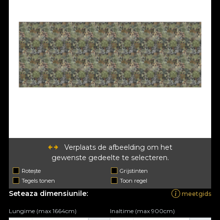
Verplaats de afbeelding om het
gewenste gedeelte te selecteren.
Rotește
Grijstinten
Tegels tonen
Toon regel
Seteaza dimensiunile:
meetgids
Lungime (max 1664cm)
Inaltime (max 900cm)