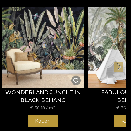
WONDERLAND JUNGLE IN
FABULOU
BLACK BEHANG
BEH
€
36,18
/ m2
€
36,1
Kopen
Kop