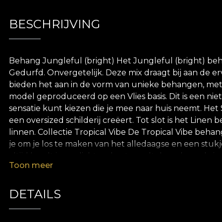
BESCHRIJVING
Behang Jungleful (bright) Het Jungleful (bright) b
Gedurfd. Onvergetelijk. Deze mix draagt bij aan de erv
bieden het aan in de vorm van unieke behangen, met
model geproduceerd op een Vlies basis. Dit is een ni
sensatie kunt kiezen die je mee naar huis neemt. Het 
een oversized schilderij creëert. Tot slot is het Li
linnen. Collectie Tropical Vibe De Tropical Vibe behan
je om je los te maken van het alledaagse en een stuk
altijd baadt in zonlicht, gekust wordt door de zeebrie
Toon meer
collectie brengen een veelheid aan planten samen, w
van de tropische sfeer wordt gefaciliteerd door ee
grijstinten. Al deze elementen dienen om het verhaa
DETAILS
groene wereld te creëren. *Uit liefde en respect vo
materialen. **House of VLAdiLA beveelt het gebruik v