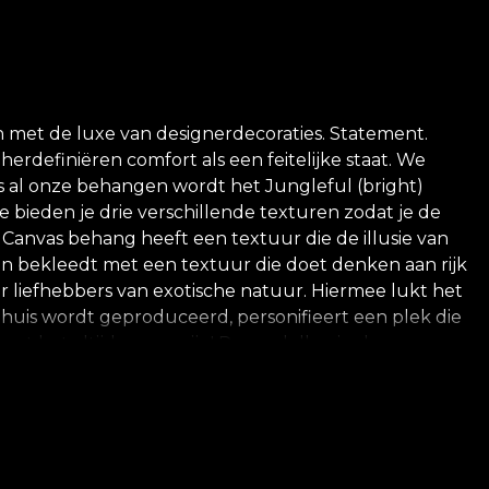
 met de luxe van designerdecoraties. Statement.
herdefiniëren comfort als een feitelijke staat. We
 al onze behangen wordt het Jungleful (bright)
 bieden je drie verschillende texturen zodat je de
 Canvas behang heeft een textuur die de illusie van
ren bekleedt met een textuur die doet denken aan rijk
oor liefhebbers van exotische natuur. Hiermee lukt het
 huis wordt geproduceerd, personifieert een plek die
Laat het altijd zomer zijn! De modellen in deze
t, compositie en detailniveau. Het verenigde beeld
 warme tinten van geel, zachtroze en gedempte
e te geven en de ontspannende sfeer van een eeuwig
rlijke, ecologische en biologisch afbreekbare
ng. Op deze manier kun je genieten van een snel,