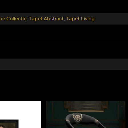
n de hoogste kwaliteitsnormen.
be Collectie
,
Tapet Abstract
,
Tapet Living