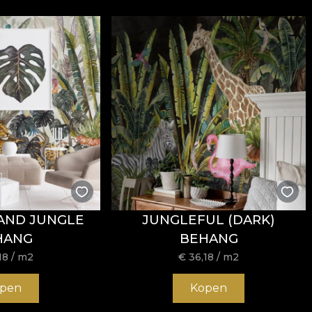
ND JUNGLE
JUNGLEFUL (DARK)
HANG
BEHANG
18
/ m2
€
36,18
/ m2
pen
Kopen