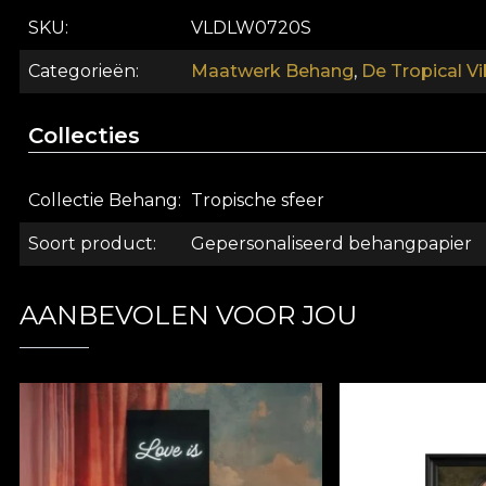
veilig en efficiënt herdecoratieproces dat voldoet aa
SKU
VLDLW0720S
Categorieën
Maatwerk Behang
,
De Tropical Vi
Collecties
Collectie Behang
Tropische sfeer
Soort product
Gepersonaliseerd behangpapier
AANBEVOLEN VOOR JOU