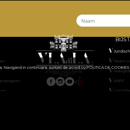
Naam
BIJS
Juridisc
en
Neem co
ita. Navigand in continuare, sunteti de acord cu
POLITICA DE COOKIES
Veelges
scampagnes
ANPC
way
Geschill