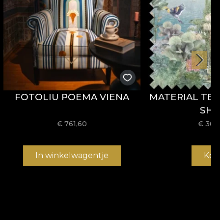
FOTOLIU POEMA VIENA
MATERIAL TEX
SH
€
761,60
€
36,1
In winkelwagentje
Kop