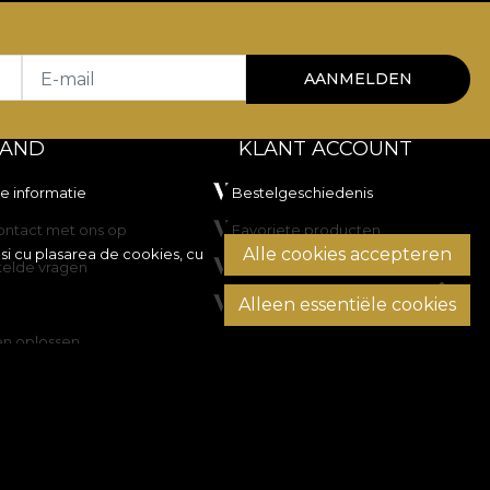
E-mail
AANMELDEN
TAND
KLANT ACCOUNT
he informatie
Bestelgeschiedenis
ntact met ons op
Favoriete producten
Alle cookies accepteren
si cu plasarea de cookies, cu
telde vragen
Betaalmethoden
Alleen essentiële cookies
Transport en retourzendingen
en oplossen