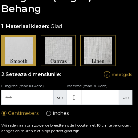
Behang
Materiaal kiezen:
Glad
Seteaza dimensiunile:
meetgids
Lungime (max 1664cm)
Inaltime (max 900cm)
cm
cm
Centimeters
inches
Wij raden aan om zowel de breedte als de hoogte met 10 cm te vergroten,
aangezien muren niet altijd perfect glad zijn.