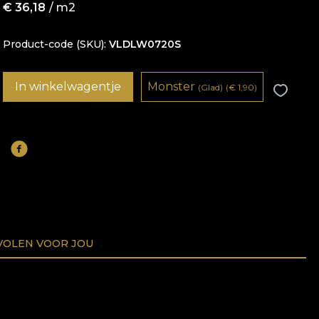
€
36,18
/ m2
Product-code (SKU)
VLDLW0720S
In winkelwagentje
Monster
(Glad)
(
€
1,90)
OLEN VOOR JOU