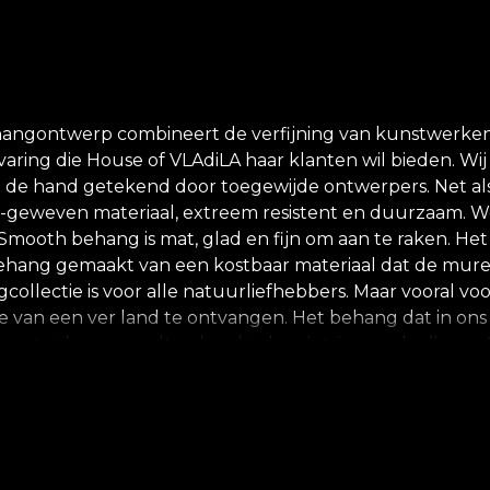
ehangontwerp combineert de verfijning van kunstwerken
aring die House of VLAdiLA haar klanten wil bieden. Wij 
 de hand getekend door toegewijde ontwerpers. Net als
et-geweven materiaal, extreem resistent en duurzaam. We
Smooth behang is mat, glad en fijn om aan te raken. Het
nen behang gemaakt van een kostbaar materiaal dat de mu
gcollectie is voor alle natuurliefhebbers. Maar vooral v
je van een ver land te ontvangen. Het behang dat in ons
s en tot leven wordt gebracht door intrigerende dieren. 
aarbij gespeeld wordt met de afmetingen van elk elemen
n kleurenpalet gedomineerd door secundaire kleuren en
l achter de tekeningen tot leven te brengen, ze diept
or de natuur worden al onze behangen gemaakt van natuu
an haar eigen lijm aan bij het aanbrengen van het beha