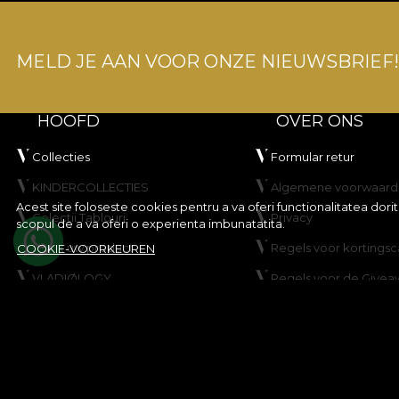
MELD JE AAN VOOR ONZE NIEUWSBRIEF!
HOOFD
OVER ONS
Collecties
Formular retur
KINDERCOLLECTIES
Algemene voorwaard
Acest site foloseste cookies pentru a va oferi functionalitatea dor
Colectii Tablouri
Privacy
scopul de a va oferi o experienta imbunatatita.
Maak uw product
Regels voor korting
COOKIE-VOORKEUREN
VLADIØLOGY
Regels voor de Givea
Neem contact op met
Cookiebeleid
Kaart
© House of VLAdiLA 2026