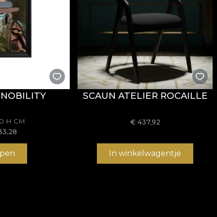
NOBILITY
SCAUN ATELIER ROCAILLE
70 H CM
€
437,92
33,28
pen
In winkelwagentje