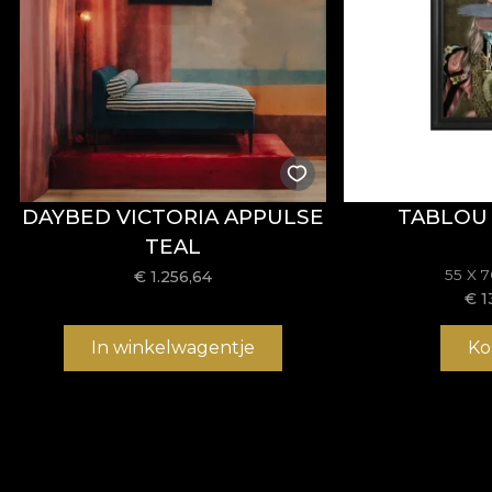
DAYBED VICTORIA APPULSE
TABLOU 
TEAL
55 X 
€
1.256,64
€
1
In winkelwagentje
Ko