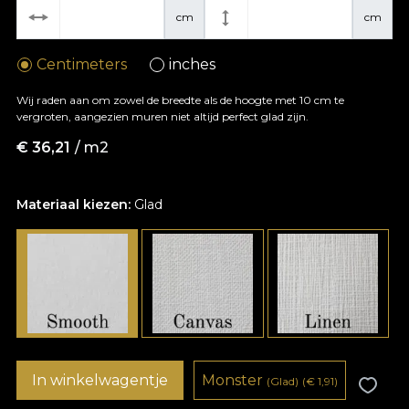
cm
cm
Centimeters
inches
Wij raden aan om zowel de breedte als de hoogte met 10 cm te
vergroten, aangezien muren niet altijd perfect glad zijn.
€
36,21
/ m2
Materiaal kiezen:
Glad
In winkelwagentje
Monster
(Glad)
(
€
1,91)