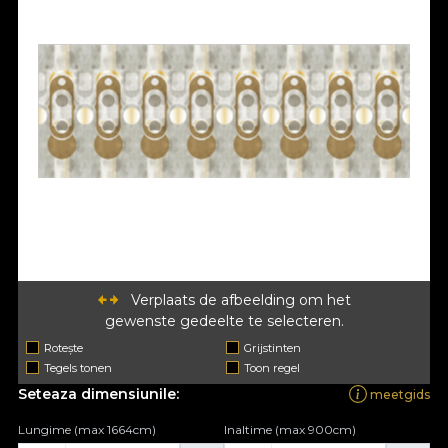
Verplaats de afbeelding om het
gewenste gedeelte te selecteren.
Rotește
Grijstinten
Tegels tonen
Toon regel
Seteaza dimensiunile:
meetgids
Lungime (max 1664cm)
Inaltime (max 900cm)