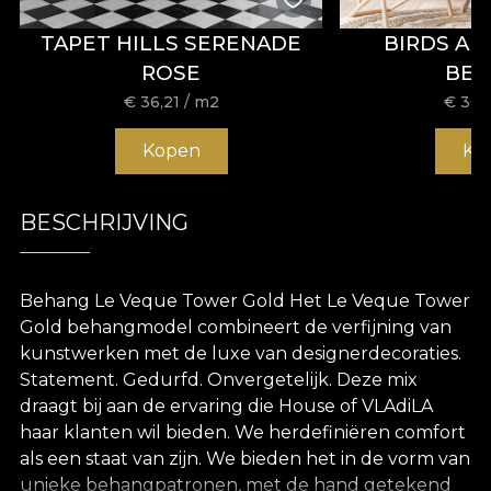
TAPET HILLS SERENADE
BIRDS A
ROSE
BE
€
36,21
/ m2
€
36,
Kopen
Ko
BESCHRIJVING
Behang Le Veque Tower Gold Het Le Veque Tower
Gold behangmodel combineert de verfijning van
kunstwerken met de luxe van designerdecoraties.
Statement. Gedurfd. Onvergetelijk. Deze mix
draagt bij aan de ervaring die House of VLAdiLA
haar klanten wil bieden. We herdefiniëren comfort
als een staat van zijn. We bieden het in de vorm van
unieke behangpatronen, met de hand getekend