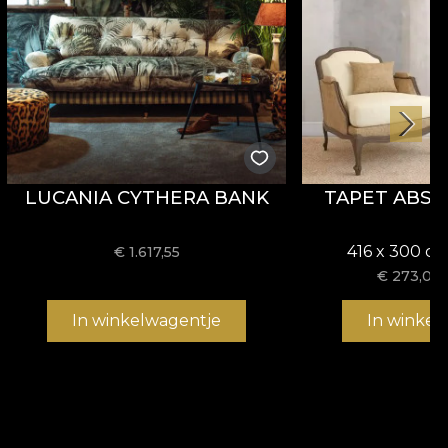
LUCANIA CYTHERA BANK
TAPET ABST
416 x 300 cm
€
1.617,55
€
273,08
In winkelwagentje
In winkel