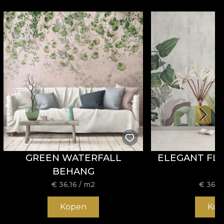
GREEN WATERFALL
ELEGANT FL
BEHANG
€
36,16
/ m2
€
36,1
Kopen
Kop