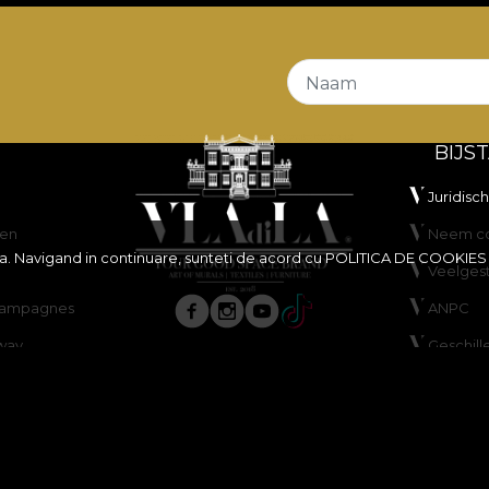
Naam
BIJS
Juridisc
en
Neem co
ita. Navigand in continuare, sunteti de acord cu
POLITICA DE COOKIES
Veelges
scampagnes
ANPC
way
Geschill