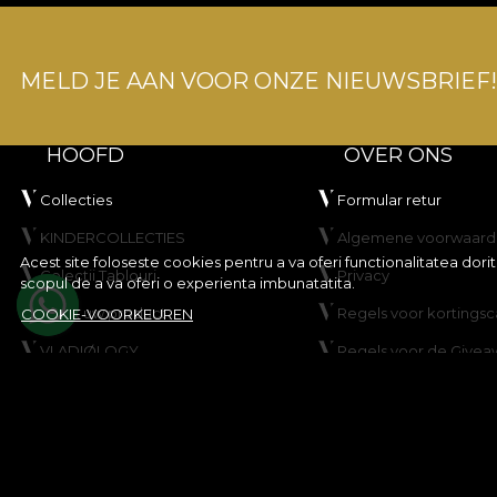
MELD JE AAN VOOR ONZE NIEUWSBRIEF!
HOOFD
OVER ONS
Collecties
Formular retur
KINDERCOLLECTIES
Algemene voorwaard
Acest site foloseste cookies pentru a va oferi functionalitatea dor
Colectii Tablouri
Privacy
scopul de a va oferi o experienta imbunatatita.
Maak uw product
Regels voor korting
COOKIE-VOORKEUREN
VLADIØLOGY
Regels voor de Givea
Neem contact op met
Cookiebeleid
Kaart
© House of VLAdiLA 2026