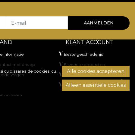
E-mail
AANMELDEN
TAND
KLANT ACCOUNT
he informatie
Bestelgeschiedenis
ntact met ons op
Favoriete producten
Alle cookies accepteren
si cu plasarea de cookies, cu
telde vragen
Betaalmethoden
Alleen essentiële cookies
Transport en retourzendingen
en oplossen