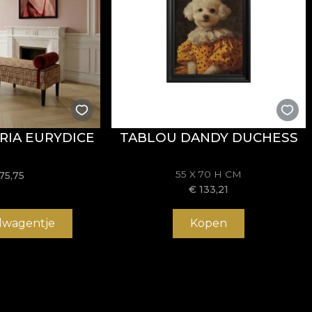
RIA EURYDICE
TABLOU DANDY DUCHESS
55 X 70 H CM
75,75
€
133,21
elwagentje
Kopen