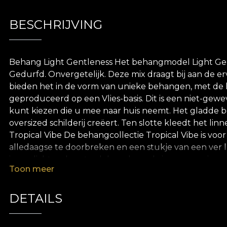
BESCHRIJVING
Behang Light Gentleness Het behangmodel Light Gent
Gedurfd. Onvergetelijk. Deze mix draagt bij aan de erv
bieden het in de vorm van unieke behangen, met de
geproduceerd op een Vlies-basis. Dit is een niet-gew
kunt kiezen die u mee naar huis neemt. Het gladde be
oversized schilderij creëert. Ten slotte kleedt het li
Tropical Vibe De behangcollectie Tropical Vibe is voo
alledaagse te doorbreken en een stukje van een ver l
in zonlicht, gekoesterd door de zeebries en geanimeer
Toon meer
aan planten samen, spelend met de afmetingen van el
het kleurenpalet, gedomineerd door secundaire kleur
achter de tekeningen tot leven te brengen, hen diep
DETAILS
natuur zijn al onze behangen gemaakt van natuurlijke
gebruiken voor het aanbrengen van behang. Op deze m