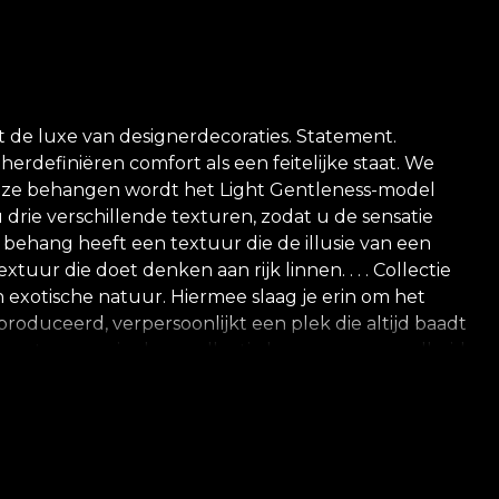
de luxe van designerdecoraties. Statement.
herdefiniëren comfort als een feitelijke staat. We
onze behangen wordt het Light Gentleness-model
drie verschillende texturen, zodat u de sensatie
 behang heeft een textuur die de illusie van een
uur die doet denken aan rijk linnen. . . . Collectie
n exotische natuur. Hiermee slaag je erin om het
roduceerd, verpersoonlijkt een plek die altijd baadt
 De ontwerpen in deze collectie brengen een veelheid
eeld van de tropische sfeer wordt gefaciliteerd door
n. Al deze aspecten zijn bedoeld om het verhaal
ne wereld te creëren. *Uit liefde en respect voor de
en. **House of VLAdiLA raadt aan om de eigen lijm te
iënte herdecoratie die voldoet aan de hoogste