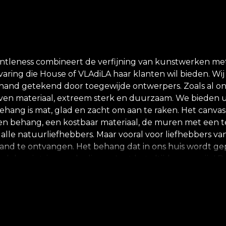
leness combineert de verfijning van kunstwerken met 
aring die House of VLAdiLA haar klanten wil bieden. Wij 
 hand getekend door toegewijde ontwerpers. Zoals al 
even materiaal, extreem sterk en duurzaam. We bieden u 
hang is mat, glad en zacht om aan te raken. Het canvas
nnen behang, een kostbaar materiaal, de muren met een text
r alle natuurliefhebbers. Maar vooral voor liefhebbers va
and te ontvangen. Het behang dat in ons huis wordt gep
d door intrigerende dieren. Laat het altijd zomer zijn!
k element, compositie en detailniveau. Het eenduidige b
en en warme tinten geel, lichtroze en gedempte grijze
te te geven en de ontspannen sfeer van een eeuwig groe
, milieuvriendelijke en biologisch afbreekbare material
anier kunt u genieten van een snelle, veilige en effic