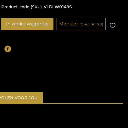
Product-code (SKU)
VLDLW0149S
In winkelwagentje
Monster
(Glad)
(
€
1,90)
OLEN VOOR JOU