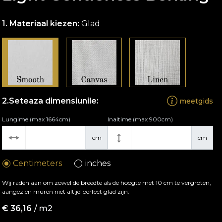
Materiaal kiezen:
Glad
Seteaza dimensiunile:
meetgids
Lungime (max 1664cm)
Inaltime (max 900cm)
cm
cm
Centimeters
inches
Wij raden aan om zowel de breedte als de hoogte met 10 cm te vergroten,
aangezien muren niet altijd perfect glad zijn.
€
36,16
/ m2