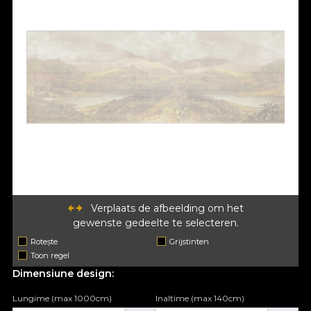
Verplaats de afbeelding om het
gewenste gedeelte te selecteren.
Rotește
Grijstinten
Toon regel
Dimensiune design:
Lungime (max 1000cm)
Inaltime (max 140cm)