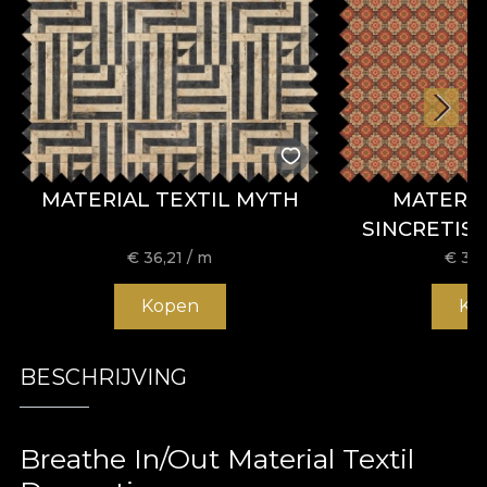
MATERIAL TEXTIL MYTH
MATERIA
SINCRETIS
€
36,21
/ m
€
36,
Kopen
Ko
BESCHRIJVING
Breathe In/Out Material Textil