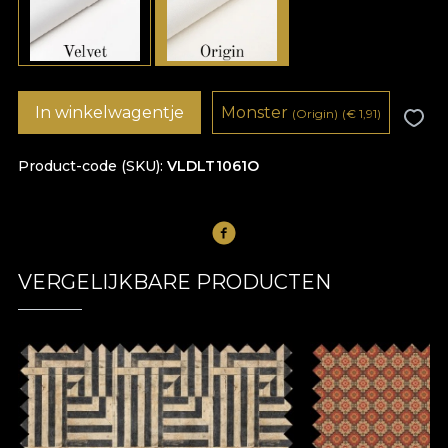
In winkelwagentje
Monster
(Origin)
(
€
1,91)
Product-code (SKU)
VLDLT1061O
VERGELIJKBARE PRODUCTEN