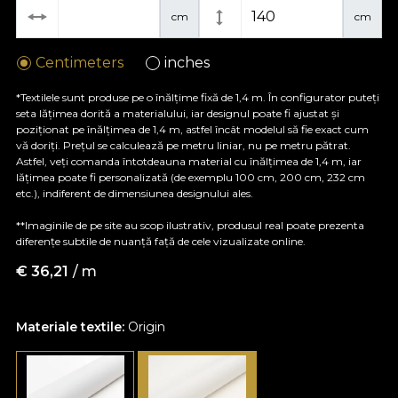
cm
cm
Centimeters
inches
*Textilele sunt produse pe o înălțime fixă de 1,4 m. În configurator puteți
seta lățimea dorită a materialului, iar designul poate fi ajustat și
poziționat pe înălțimea de 1,4 m, astfel încât modelul să fie exact cum
vă doriți. Prețul se calculează pe metru liniar, nu pe metru pătrat.
Astfel, veți comanda întotdeauna material cu înălțimea de 1,4 m, iar
lățimea poate fi personalizată (de exemplu 100 cm, 200 cm, 232 cm
etc.), indiferent de dimensiunea designului ales.
**Imaginile de pe site au scop ilustrativ, produsul real poate prezenta
diferențe subtile de nuanță față de cele vizualizate online.
€
36,21
/ m
Materiale textile:
Origin