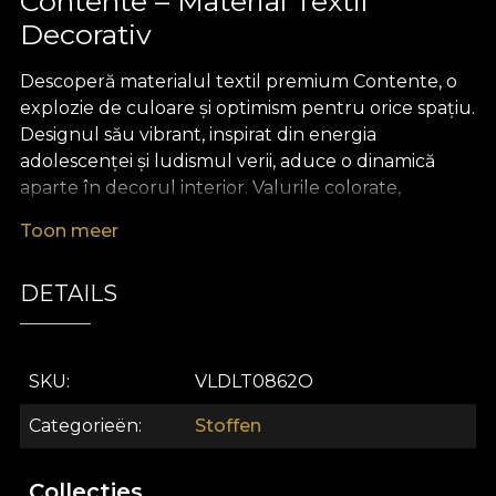
Contente – Material Textil
Decorativ
Descoperă materialul textil premium Contente, o
explozie de culoare și optimism pentru orice spațiu.
Designul său vibrant, inspirat din energia
adolescenței și ludismul verii, aduce o dinamică
aparte în decorul interior. Valurile colorate,
suprapunerile grafice și contrastul accentelor
Toon meer
negre creează o atmosferă veselă, modernă, ce
transformă orice încăpere într-un loc al inspirației și
DETAILS
al bunei dispoziții.
Contente este un material textil decorativ versatil,
potrivit atât pentru draperii ce devin piesa centrală
SKU
VLDLT0862O
a camerei, cât și pentru tapițarea mobilierului,
perne decorative, cuverturi sau fețe de masă cu
Categorieën
Stoffen
personalitate. Poate înviora dormitoare, camere de
tineret sau livinguri minimaliste, oferind un punct
Collecties