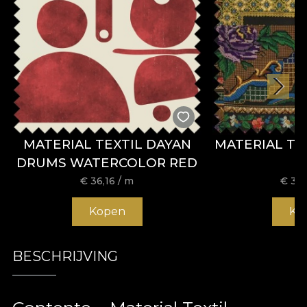
MATERIAL TEXTIL DAYAN
MATERIAL TE
DRUMS WATERCOLOR RED
€
36,16
/ m
€
36,
Kopen
Ko
BESCHRIJVING