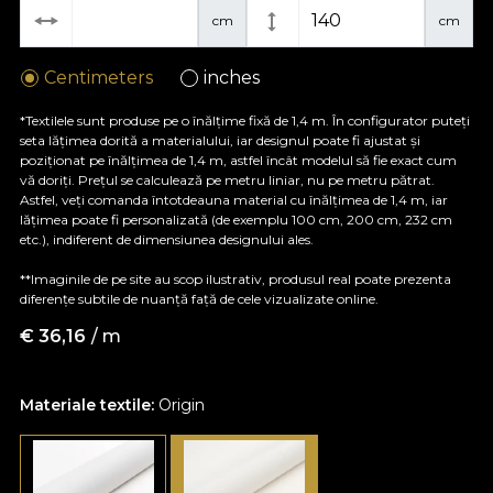
cm
cm
Centimeters
inches
*Textilele sunt produse pe o înălțime fixă de 1,4 m. În configurator puteți
seta lățimea dorită a materialului, iar designul poate fi ajustat și
poziționat pe înălțimea de 1,4 m, astfel încât modelul să fie exact cum
vă doriți. Prețul se calculează pe metru liniar, nu pe metru pătrat.
Astfel, veți comanda întotdeauna material cu înălțimea de 1,4 m, iar
lățimea poate fi personalizată (de exemplu 100 cm, 200 cm, 232 cm
etc.), indiferent de dimensiunea designului ales.
**Imaginile de pe site au scop ilustrativ, produsul real poate prezenta
diferențe subtile de nuanță față de cele vizualizate online.
€
36,16
/ m
Materiale textile:
Origin