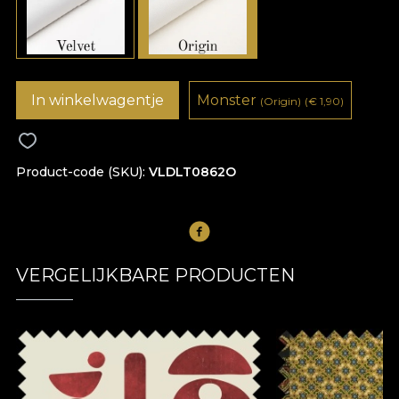
In winkelwagentje
Monster
(Origin)
(
€
1,90)
Product-code (SKU)
VLDLT0862O
VERGELIJKBARE PRODUCTEN