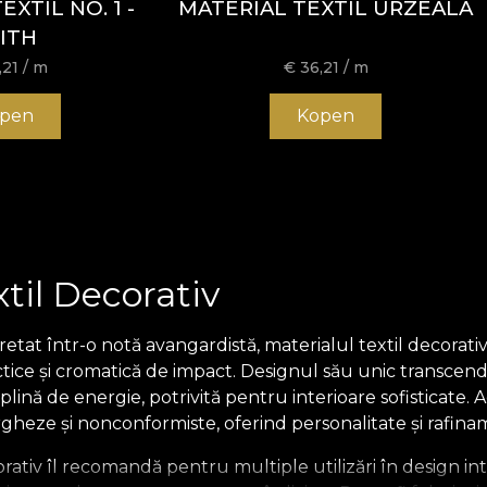
XTIL NO. 1 -
MATERIAL TEXTIL URZEALA
ITH
,21
/ m
€
36,21
/ m
pen
Kopen
xtil Decorativ
retat într-o notă avangardistă, materialul textil decorati
ctice și cromatică de impact. Designul său unic transcende
lină de energie, potrivită pentru interioare sofisticate.
rgheze și nonconformiste, oferind personalitate și rafin
orativ îl recomandă pentru multiple utilizări în design int