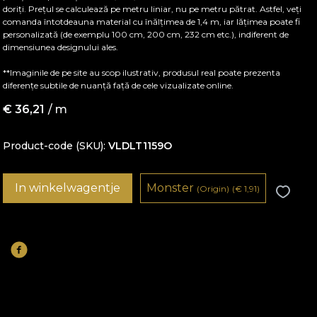
doriți. Prețul se calculează pe metru liniar, nu pe metru pătrat. Astfel, veți
comanda întotdeauna material cu înălțimea de 1,4 m, iar lățimea poate fi
personalizată (de exemplu 100 cm, 200 cm, 232 cm etc.), indiferent de
dimensiunea designului ales.
**Imaginile de pe site au scop ilustrativ, produsul real poate prezenta
diferențe subtile de nuanță față de cele vizualizate online.
€
36,21
/ m
Product-code (SKU)
VLDLT1159O
In winkelwagentje
Monster
(Origin)
(
€
1,91)