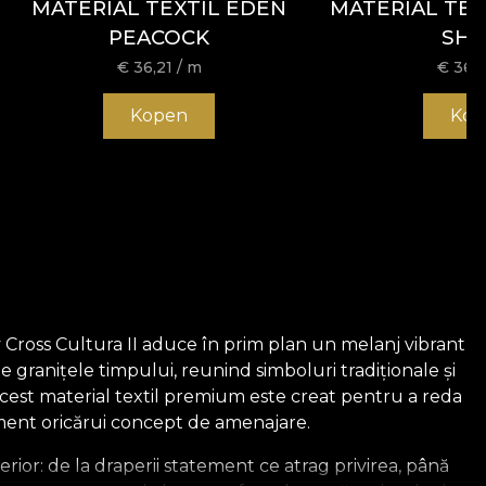
MATERIAL TEXTIL EDEN
MATERIAL TEX
PEACOCK
SH
€
36,21
/ m
€
36,2
Kopen
Kop
v Cross Cultura II aduce în prim plan un melanj vibrant
 granițele timpului, reunind simboluri tradiționale și
 Acest material textil premium este creat pentru a reda
ament oricărui concept de amenajare.
erior: de la draperii statement ce atrag privirea, până