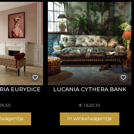
ăți
Fire Retardant
, fiind potrivit atât pentru utilizare r
i
REACH
.
stență la uzură, având
60.000 rubs
la testul de abraziun
ormitatea la testul de inflamabilitate tip țigară.
RIA EURYDICE
LUCANIA CYTHERA BANK
usă, fără înălbire, fără stoarcere prin răsucire, fără usc
76,50
€
1.620,10
elwagentje
In winkelwagentje