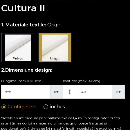
Cultura II
Materiale textile:
Origin
Dimensiune design:
Lungime (max 1000cm)
Inaltime (max 140cm)
cm
cm
Centimeters
inches
*Textilele sunt produse pe o înălțime fixă de 1,4 m. În configurator puteți
seta lățimea dorită a materialului, iar designul poate fi ajustat și
poziționat pe înălțimea de 1,4 m, astfel încât modelul să fie exact cum vă