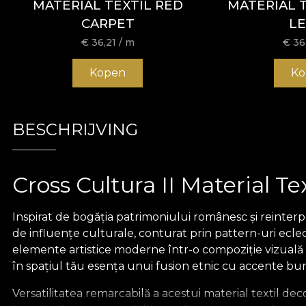
MATERIAL TEXTIL RED
MATERIAL TE
CARPET
LE
€
36,21
/ m
€
36
Kopen
Ko
BESCHRIJVING
Cross Cultura II Material Te
Inspirat de bogăția patrimoniului românesc și reinterp
de influențe culturale, conturat prin pattern-uri ecle
elemente artistice moderne într-o compoziție vizuală p
în spațiul tău esența unui fusion etnic cu accente bu
Versatilitatea remarcabilă a acestui material textil dec