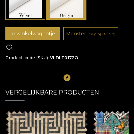
In winkelwagentje
Monster
(Origin)
(
€
1,90)
Product-code (SKU)
VLDLT0172O
VERGELIJKBARE PRODUCTEN