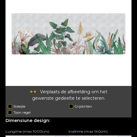
Verplaats de afbeelding om het
gewenste gedeelte te selecteren.
Rotește
Grijstinten
Toon regel
Dimensiune design:
Lungime (max 1000cm)
Inaltime (max 140cm)