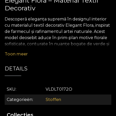
Elegant Flora – Material Textil
Decorativ
Descoperă eleganța supremă în designul interior
cu materialul textil decorativ Elegant Flora, inspirat
de farmecul și rafinamentul artei naturale. Acest
model deosebit aduce în prim-plan motive florale
sofisticate, conturate în nuanțe bogate de verde și
accente botanice, pentru un impact vizual
Toon meer
statement, modern și îndrăzneț. Ideal pentru cei
care vor ca spațiul lor să pulseze de viață și să
DETAILS
reflecte luxul discret al decorului premium,
Elegant Flora transformă orice încăpere într-o
adevărată operă de artă vie.
SKU
VLDLT0172O
Versatilitatea acestui material textil premium îl face
alegerea ideală pentru proiecte creative de design
Categorieën
Stoffen
interior: de la draperii elegante care filtrează
lumina cu subtilitate, la tapițerie pentru mobilier
Collecties