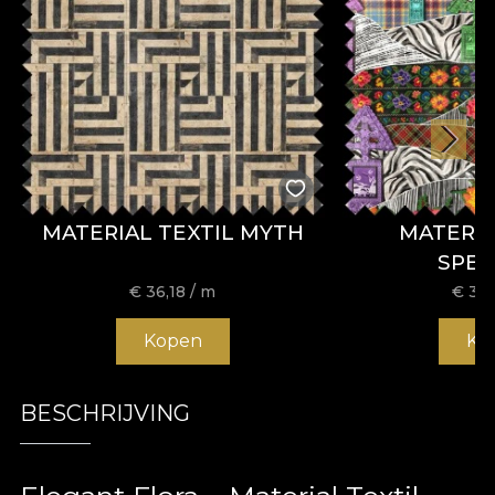
MATERIAL TEXTIL MYTH
MATERIA
SPE
€
36,18
/ m
€
36,
Kopen
Ko
BESCHRIJVING