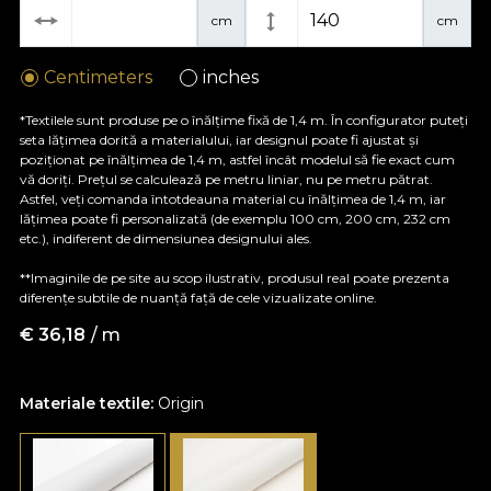
cm
cm
Centimeters
inches
*Textilele sunt produse pe o înălțime fixă de 1,4 m. În configurator puteți
seta lățimea dorită a materialului, iar designul poate fi ajustat și
poziționat pe înălțimea de 1,4 m, astfel încât modelul să fie exact cum
vă doriți. Prețul se calculează pe metru liniar, nu pe metru pătrat.
Astfel, veți comanda întotdeauna material cu înălțimea de 1,4 m, iar
lățimea poate fi personalizată (de exemplu 100 cm, 200 cm, 232 cm
etc.), indiferent de dimensiunea designului ales.
**Imaginile de pe site au scop ilustrativ, produsul real poate prezenta
diferențe subtile de nuanță față de cele vizualizate online.
€
36,18
/ m
Materiale textile:
Origin