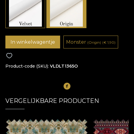
In winkelwagentje
Monster
(Origin)
(
€
1,90)
Product-code (SKU)
VLDLT1365O
VERGELIJKBARE PRODUCTEN