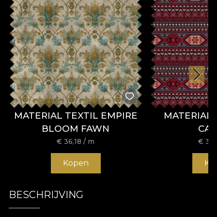
MATERIAL TEXTIL EMPIRE
MATERIAL 
BLOOM FAWN
CA
€
36,18
/ m
€
36,
Kopen
Ko
BESCHRIJVING