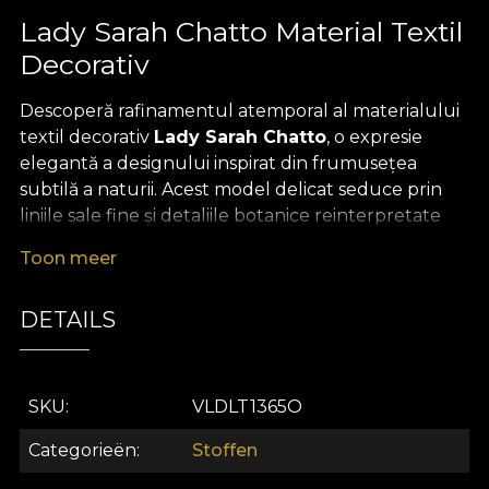
Lady Sarah Chatto Material Textil
Decorativ
Descoperă rafinamentul atemporal al materialului
textil decorativ
Lady Sarah Chatto
, o expresie
elegantă a designului inspirat din frumusețea
subtilă a naturii. Acest model delicat seduce prin
liniile sale fine și detaliile botanice reinterpretate
minimalist, creând o atmosferă serenă și sofisticată
Toon meer
în orice spațiu. Pe fondul unor nuanțe neutre,
precum alb ivoire, gri perlat sau accente discrete
DETAILS
de lavandă pală, motivul cu ramuri stilizate și flori
plutitoare se distinge printr-un echilibru armonios
între eleganță și simplitate, conferind o notă de
poezie și calm fiecărei încăperi.
SKU
VLDLT1365O
Versatilitatea acestui material textil premium îți
Categorieën
Stoffen
permite să-l transformi cu ușurință atât în draperii