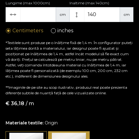
Lungime (max 1000cm)
Inaltime (max 140cm)
cm
cm
Centimeters
inches
*Textilele sunt produse pe o înălțime fixă de 1,4 m. În configurator puteți
seta lățimea dorită a materialului, iar designul poate fi ajustat și
poziționat pe înălțimea de 1,4 m, astfel încât modelul să fie exact cum
vă doriți. Prețul se calculează pe metru liniar, nu pe metru pătrat.
Astfel, veți comanda întotdeauna material cu înălțimea de 1,4 m, iar
lățimea poate fi personalizată (de exemplu 100 cm, 200 cm, 232 cm
etc.), indiferent de dimensiunea designului ales.
**Imaginile de pe site au scop ilustrativ, produsul real poate prezenta
diferențe subtile de nuanță față de cele vizualizate online.
€
36,18
/ m
Materiale textile:
Origin