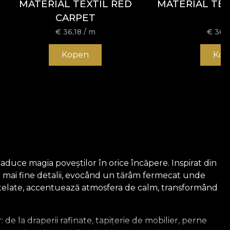
MATERIAL TEXTIL RED
MATERIAL TEX
CARPET
€
36,18
/ m
€
36,1
Kopen
Kop
duce magia poveștilor în orice încăpere. Inspirat din
cele mai fine detalii, evocând un tărâm fermecat unde
astelate, accentuează atmosfera de calm, transformând
de la draperii rafinate, tapițerie de mobilier, perne