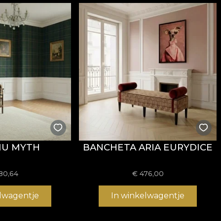
ăți
Fire Retardant
, fiind potrivit atât pentru utilizare r
i
REACH
.
stență la uzură, având
60.000 rubs
la testul de abraziun
ormitatea la testul de inflamabilitate tip țigară.
IU MYTH
BANCHETA ARIA EURYDICE
usă, fără înălbire, fără stoarcere prin răsucire, fără usc
80,64
€
476,00
elwagentje
In winkelwagentje