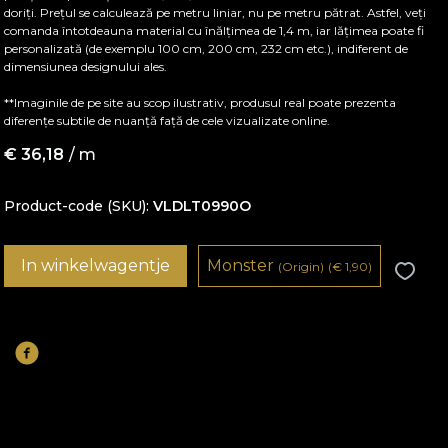
doriți. Prețul se calculează pe metru liniar, nu pe metru pătrat. Astfel, veți
comanda întotdeauna material cu înălțimea de 1,4 m, iar lățimea poate fi
personalizată (de exemplu 100 cm, 200 cm, 232 cm etc.), indiferent de
dimensiunea designului ales.
**Imaginile de pe site au scop ilustrativ, produsul real poate prezenta
diferențe subtile de nuanță față de cele vizualizate online.
€
36,18
/ m
Product-code (SKU)
VLDLT0990O
In winkelwagentje
Monster
(Origin)
(
€
1,90)