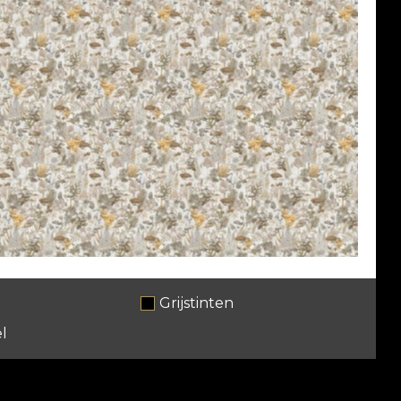
Grijstinten
l