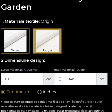
Garden
Materiale textile:
Origin
Dimensiune design:
Lungime (max 1000cm)
Inaltime (max 140cm)
cm
cm
Centimeters
inches
*Textilele sunt produse pe o înălțime fixă de 1,4 m. În configurator puteți
seta lățimea dorită a materialului, iar designul poate fi ajustat și
poziționat pe înălțimea de 1,4 m, astfel încât modelul să fie exact cum vă