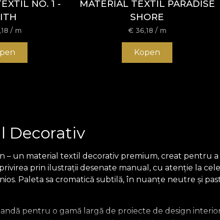
XTIL NO. 1 -
MATERIAL TEXTIL PARADISE
ITH
SHORE
,18
/ m
€
36,18
/ m
pen
Kopen
l Decorativ
 – un material textil decorativ premium, creat pentru a a
ă privirea prin ilustrații desenate manual, cu atenție la 
ios. Paleta sa cromatică subtilă, în nuanțe neutre și p
mandă pentru o gamă largă de proiecte de design interior: 