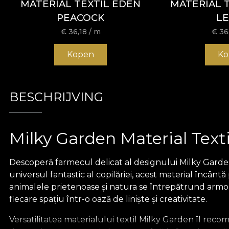
MATERIAL TEXTIL EDEN
MATERIAL TE
PEACOCK
LE
€
36,18
/ m
€
36
Kopen
Ko
BESCHRIJVING
Milky Garden Material Texti
Descoperă farmecul delicat al designului Milky Garden
universul fantastic al copilăriei, acest material încânt
animalele prietenoase și natura se întrepătrund armon
fiecare spațiu într-o oază de liniște și creativitate.
Versatilitatea materialului textil Milky Garden îl reco