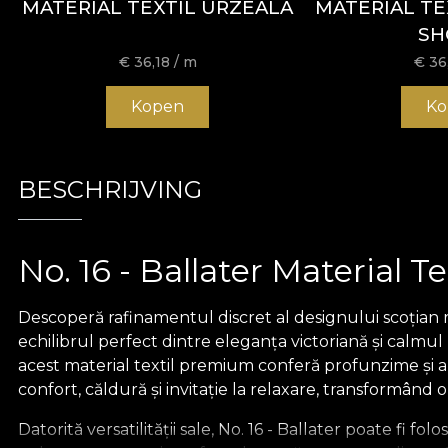
MATERIAL TEXTIL URZEALA
MATERIAL TE
SH
€
36,18
/ m
€
36
Kopen
Ko
BESCHRIJVING
No. 16 - Ballater Material T
Descoperă rafinamentul discret al designului scoțian r
echilibrul perfect dintre eleganța victoriană și calmul
acest material textil premium conferă profunzime și armo
confort, căldură și invitație la relaxare, transformând o
Datorită versatilității sale, No. 16 - Ballater poate fi