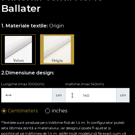
Ballater
Materiale textile:
Origin
Dimensiune design:
Lungime (max 1000cm)
Inaltime (max 140cm)
cm
cm
Centimeters
inches
*Textilele sunt produse pe o înălțime fixă de 1,4 m. În configurator puteți
seta lățimea dorită a materialului, iar designul poate fi ajustat și
poziționat pe înălțimea de 1,4 m, astfel încât modelul să fie exact cum vă