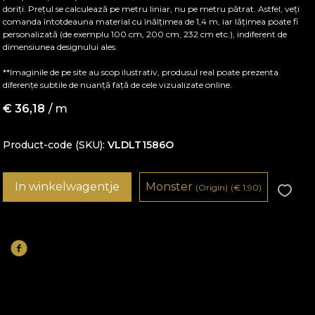
doriți. Prețul se calculează pe metru liniar, nu pe metru pătrat. Astfel, veți
comanda întotdeauna material cu înălțimea de 1,4 m, iar lățimea poate fi
personalizată (de exemplu 100 cm, 200 cm, 232 cm etc.), indiferent de
dimensiunea designului ales.
**Imaginile de pe site au scop ilustrativ, produsul real poate prezenta
diferențe subtile de nuanță față de cele vizualizate online.
€
36,18
/ m
Product-code (SKU)
VLDLT1586O
In winkelwagentje
Monster
(Origin)
(
€
1,90)