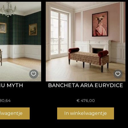
i
REACH
.
stență la uzură, având
60.000 rubs
la testul de abraziun
ormitatea la testul de inflamabilitate tip țigară.
IU MYTH
BANCHETA ARIA EURYDICE
usă, fără înălbire, fără stoarcere prin răsucire, fără usc
80,64
€
476,00
elwagentje
In winkelwagentje
 și structură rezistentă, potrivit pentru proiecte de amena