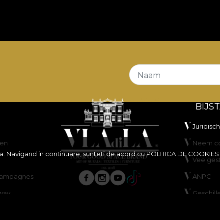
/mp oferă un echilibru foarte bun între flexibilitate, stab
t
și proprietăți
Fire Retardant
, fiind o alegere potrivită 
 plus, este certificat
OEKO-TEX Standard 100
și
REAC
remarcă prin rezistență foarte bună la abraziune, de
100.
e bune la frecare umedă și uscată, stabilitate bună a culor
Naam
BIJS
Juridisc
en
Neem co
ita. Navigand in continuare, sunteti de acord cu
POLITICA DE COOKIES
Veelges
scampagnes
ANPC
usă, fără înălbire, fără stoarcere prin răsucire, fără usc
way
Geschill