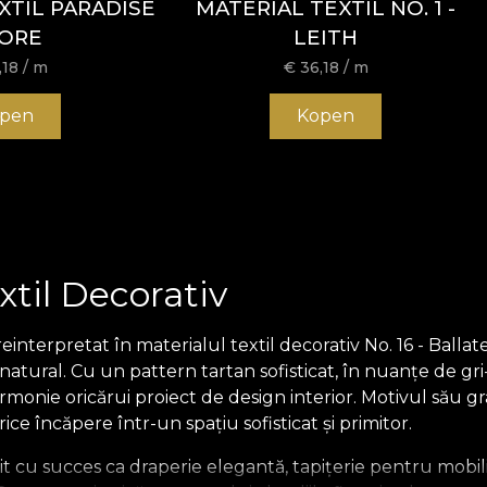
XTIL PARADISE
MATERIAL TEXTIL NO. 1 -
ORE
LEITH
,18
/ m
€
36,18
/ m
pen
Kopen
extil Decorativ
einterpretat în materialul textil decorativ No. 16 - Ball
 natural. Cu un pattern tartan sofisticat, în nuanțe de gr
nie oricărui proiect de design interior. Motivul său grafi
rice încăpere într-un spațiu sofisticat și primitor.
 folosit cu succes ca draperie elegantă, tapițerie pentru mo