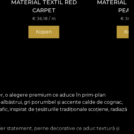
MATERIAL TEXTIL RED
MATERIAL T
CARPET
PEA
€
36,18
/ m
€
36,1
Kopen
Kop
ater, o alegere premium ce aduce în prim-plan
i-albăstrui, gri porumbel și accente calde de cognac,
c, inspirat de țesăturile tradiționale scoțiene, radiază
bilier statement, perne decorative ce aduc textură și