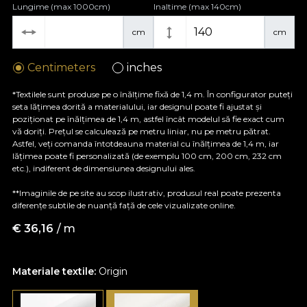
Lungime (max 1000cm)
Inaltime (max 140cm)
cm
cm
Centimeters
inches
*Textilele sunt produse pe o înălțime fixă de 1,4 m. În configurator puteți
seta lățimea dorită a materialului, iar designul poate fi ajustat și
poziționat pe înălțimea de 1,4 m, astfel încât modelul să fie exact cum
vă doriți. Prețul se calculează pe metru liniar, nu pe metru pătrat.
Astfel, veți comanda întotdeauna material cu înălțimea de 1,4 m, iar
lățimea poate fi personalizată (de exemplu 100 cm, 200 cm, 232 cm
etc.), indiferent de dimensiunea designului ales.
**Imaginile de pe site au scop ilustrativ, produsul real poate prezenta
diferențe subtile de nuanță față de cele vizualizate online.
€
36,16
/ m
Materiale textile:
Origin