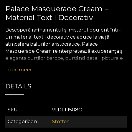
Palace Masquerade Cream –
Material Textil Decorativ
Descoperă rafinamentul și misterul opulent într-
un material textil decorativ ce aduce la viață
atmosfera balurilor aristocratice. Palace
Masquerade Cream reinterpretează exuberanța și
eleganța curților baroce, purtând detalii picturale
dramatice și luminoase ce transformă orice decor
Toon meer
într-o adevărată scenă de teatru aristocratic. Paleta
cromatică sofisticată – terracotta caldă, accente de
DETAILS
auriu și nuanțe adânci de albastru miez-de-noapte
– evocă splendoarea petrecerilor regale, îmbinând
subtilitatea cu farmecul atemporal.
SKU
VLDLT1508O
Un material textil premium, creat pentru a fi la fel
de versatil pe cât este de spectaculos. Poate fi
Categorieën
Stoffen
folosit cu succes în proiecte de design interior