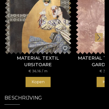
MATERIAL TEXTIL
MATERIAL T
URSITOARE
GARDE
€
36,16
/ m
€
36,
Kopen
Ko
BESCHRIJVING