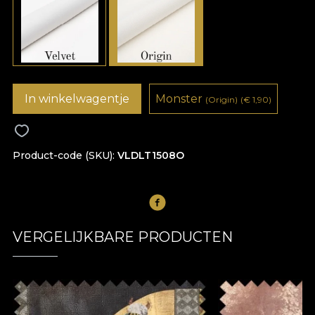
In winkelwagentje
Monster
(Origin)
(
€
1,90)
Product-code (SKU)
VLDLT1508O
VERGELIJKBARE PRODUCTEN