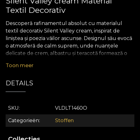
Silent Valley cream Material
Textil Decorativ
Descoperă rafinamentul absolut cu materialul
textil decorativ Silent Valley cream, inspirat de
liniștea și poezia văilor ascunse. Designul său evocă
o atmosferă de calm suprem, unde nuanțele
delicate de crem, albastru și teracotă formează o
compoziție picturală ce aduce în spațiul tău
Toon meer
armonie și profunzime vizuală. Fiecare detaliu
transmite echilibru, serenitate și o eleganță
DETAILS
discretă, rezultând într-un decor interior de
excepție, cu personalitate aristocratică și accente
artistice subtile.
SKU
VLDLT1460O
Versatilitatea acestui material textil premium îl
recomandă pentru orice proiect de design interior
Categorieën
Stoffen
sofisticat. Folosește-l pentru a crea draperii fluide,
fețe de masă elegante, perne decorative sau
Collecties