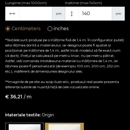
Lungime (max 1000cm)
Inaltime (max 140cm)
cm
cm
Centimeters
inches
*Textilele sunt produse pe o înălțime fixă de 1,4 m. În configurator puteți
seta lățimea dorită a materialului, iar designul poate fi ajustat și
poziționat pe înălțimea de 1,4 m, astfel încât modelul să fie exact cum
vă doriți. Prețul se calculează pe metru liniar, nu pe metru pătrat.
Astfel, veți comanda întotdeauna material cu înălțimea de 1,4 m, iar
lățimea poate fi personalizată (de exemplu 100 cm, 200 cm, 232 cm
etc.), indiferent de dimensiunea designului ales.
**Imaginile de pe site au scop ilustrativ, produsul real poate prezenta
diferențe subtile de nuanță față de cele vizualizate online.
€
36,21
/ m
Materiale textile:
Origin