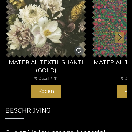
MATERIAL TEXTIL SHANTI
MATERIAL TE
(GOLD)
€
36,21
/ m
€
36,
Kopen
Ko
BESCHRIJVING