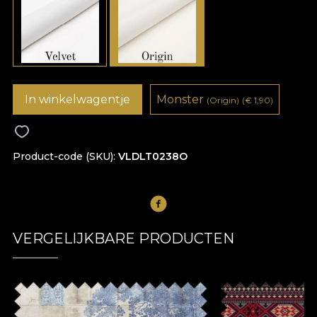
In winkelwagentje
Monster
(Origin)
(
€
1,90)
Product-code (SKU)
VLDLT0238O
VERGELIJKBARE PRODUCTEN