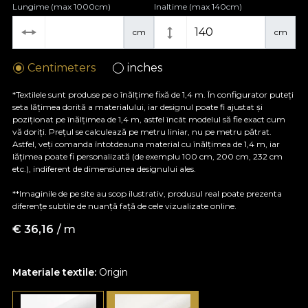
Lungime (max 1000cm)
Inaltime (max 140cm)
cm
cm
Centimeters
inches
*Textilele sunt produse pe o înălțime fixă de 1,4 m. În configurator puteți
seta lățimea dorită a materialului, iar designul poate fi ajustat și
poziționat pe înălțimea de 1,4 m, astfel încât modelul să fie exact cum
vă doriți. Prețul se calculează pe metru liniar, nu pe metru pătrat.
Astfel, veți comanda întotdeauna material cu înălțimea de 1,4 m, iar
lățimea poate fi personalizată (de exemplu 100 cm, 200 cm, 232 cm
etc.), indiferent de dimensiunea designului ales.
**Imaginile de pe site au scop ilustrativ, produsul real poate prezenta
diferențe subtile de nuanță față de cele vizualizate online.
€
36,16
/ m
Materiale textile:
Origin