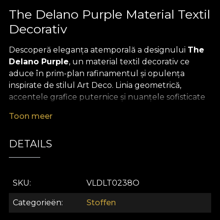
The Delano Purple Material Textil
Decorativ
Descoperă eleganța atemporală a designului
The
Delano Purple
, un material textil decorativ ce
aduce în prim-plan rafinamentul și opulența
inspirate de stilul Art Deco. Linia geometrică,
accentele grafice puternice și nuanțele sofisticate
de violet se reunesc într-un imprimeu ce devine cu
Toon meer
ușurință piesa centrală a oricărui decor interior. Cu
o estetică statement, îndrăzneață și memorabilă,
DETAILS
acest material textil premium transformă fiecare
spațiu într-o expresie a bunului gust contemporan
și a luxului subtil.
SKU
VLDLT0238O
Versatilitatea materialului The Delano Purple oferă
libertate deplină în amenajare – poate fi folosit
Categorieën
Stoffen
pentru a crea draperii spectaculoase, tapițerii de