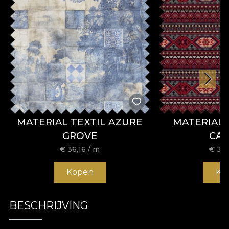
MATERIAL TEXTIL AZURE
MATERIAL 
GROVE
CA
€
36,16
/ m
€
36,
Kopen
Ko
BESCHRIJVING