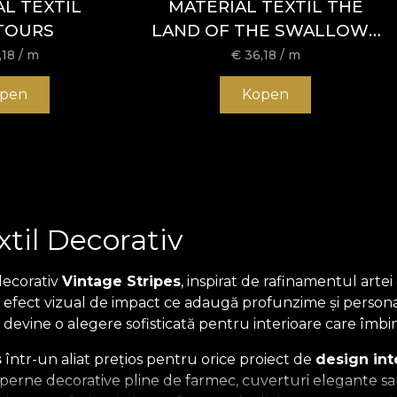
L TEXTIL
MATERIAL TEXTIL THE
TOURS
LAND OF THE SWALLOWS
BLACK
,18
/ m
€
36,18
/ m
pen
Kopen
xtil Decorativ
decorativ
Vintage Stripes
, inspirat de rafinamentul art
 efect vizual de impact ce adaugă profunzime și personali
il devine o alegere sofisticată pentru interioare care î
s
într-un aliat prețios pentru orice proiect de
design int
a perne decorative pline de farmec, cuverturi elegante sau