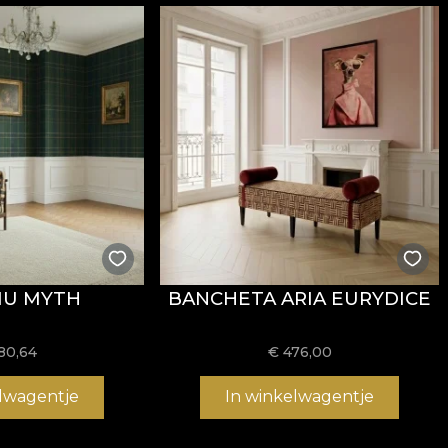
i
REACH
.
stență la uzură, având
60.000 rubs
la testul de abraziun
ormitatea la testul de inflamabilitate tip țigară.
IU MYTH
BANCHETA ARIA EURYDICE
usă, fără înălbire, fără stoarcere prin răsucire, fără usc
80,64
€
476,00
elwagentje
In winkelwagentje
 și structură rezistentă, potrivit pentru proiecte de amena