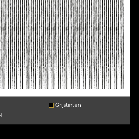
Grijstinten
l