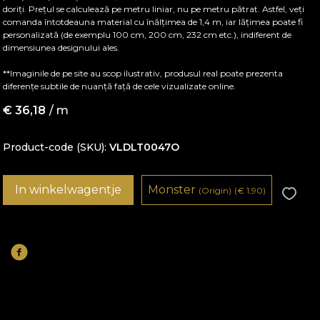
doriți. Prețul se calculează pe metru liniar, nu pe metru pătrat. Astfel, veți
comanda întotdeauna material cu înălțimea de 1,4 m, iar lățimea poate fi
personalizată (de exemplu 100 cm, 200 cm, 232 cm etc.), indiferent de
dimensiunea designului ales.
**Imaginile de pe site au scop ilustrativ, produsul real poate prezenta
diferențe subtile de nuanță față de cele vizualizate online.
€
36,18
/ m
Product-code (SKU)
VLDLT0047O
In winkelwagentje
Monster
(Origin)
(
€
1,90)