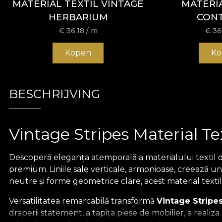
MATERIAL TEXTIL VINTAGE
MATERIA
HERBARIUM
CON
€
36,18
/ m
€
36
Kopen
Ko
BESCHRIJVING
Vintage Stripes Material Te
Descoperă eleganța atemporală a materialului textil 
premium. Liniile sale verticale, armonioase, creează un
neutre și forme geometrice clare, acest material text
Versatilitatea remarcabilă transformă
Vintage Stripe
draperii statement, a tapița piese de mobilier, a realiz