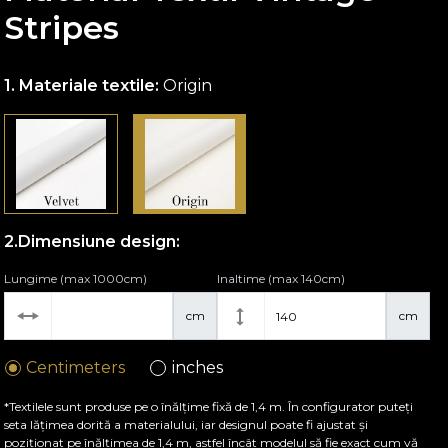
Stripes
Materiale textile:
Origin
Dimensiune design:
Lungime (max 1000cm)
Inaltime (max 140cm)
cm
cm
Centimeters
inches
*Textilele sunt produse pe o înălțime fixă de 1,4 m. În configurator puteți
seta lățimea dorită a materialului, iar designul poate fi ajustat și
poziționat pe înălțimea de 1,4 m, astfel încât modelul să fie exact cum vă