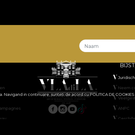
/mp oferă un echilibru foarte bun între flexibilitate, stab
t
și proprietăți
Fire Retardant
, fiind o alegere potrivită 
 plus, este certificat
OEKO-TEX Standard 100
și
REAC
remarcă prin rezistență foarte bună la abraziune, de
100.
e bune la frecare umedă și uscată, stabilitate bună a culor
Naam
BIJS
Juridisc
en
Neem co
ita. Navigand in continuare, sunteti de acord cu
POLITICA DE COOKIES
Veelges
scampagnes
ANPC
usă, fără înălbire, fără stoarcere prin răsucire, fără usc
way
Geschill