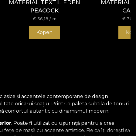
MATERIAL TEXTIL EDEN
MATERIAL T
PEACOCK
CAR
€
36,18
/ m
€
36,1
Kopen
Kop
ei clasice și accentele contemporane de design
tate oricărui spațiu. Printr-o paletă subtilă de tonuri
mbină confortul autentic cu dinamismul modern.
erior
. Poate fi utilizat cu ușurință pentru a crea
 fețe de masă cu accente artistice. Fie că îți dorești să