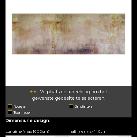
Verplaats de afbeelding om het
gewenste gedeelte te selecteren.
Rotește
Grijstinten
Toon regel
Dimensiune design:
Lungime (max 1000cm)
Inaltime (max 140cm)