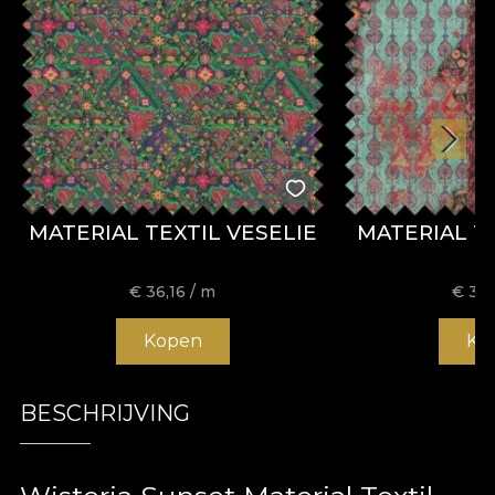
MATERIAL TEXTIL VESELIE
MATERIAL T
€
36,16
/ m
€
36,
Kopen
Ko
BESCHRIJVING