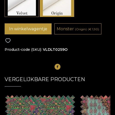
In winkelwagentje
Monster
(Origin)
(
€
1,90)
Product-code (SKU)
VLDLT0259O
VERGELIJKBARE PRODUCTEN