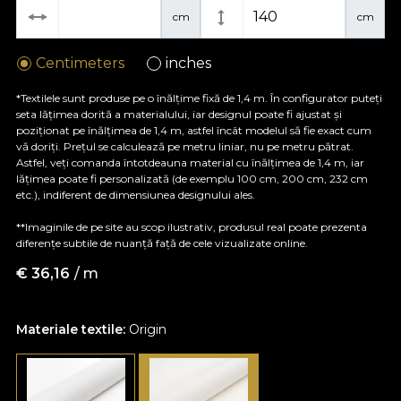
cm
cm
Centimeters
inches
*Textilele sunt produse pe o înălțime fixă de 1,4 m. În configurator puteți
seta lățimea dorită a materialului, iar designul poate fi ajustat și
poziționat pe înălțimea de 1,4 m, astfel încât modelul să fie exact cum
vă doriți. Prețul se calculează pe metru liniar, nu pe metru pătrat.
Astfel, veți comanda întotdeauna material cu înălțimea de 1,4 m, iar
lățimea poate fi personalizată (de exemplu 100 cm, 200 cm, 232 cm
etc.), indiferent de dimensiunea designului ales.
**Imaginile de pe site au scop ilustrativ, produsul real poate prezenta
diferențe subtile de nuanță față de cele vizualizate online.
€
36,16
/ m
Materiale textile:
Origin