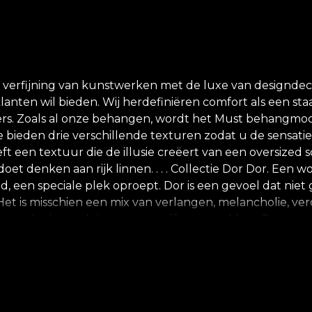
rfijning van kunstwerken met de luxe van designdecor
klanten wil bieden. Wij herdefiniëren comfort als een sta
 Zoals al onze behangen, wordt het Must behangmodel g
 bieden drie verschillende texturen zodat u de sensati
t een textuur die de illusie creëert van een oversized s
et denken aan rijk linnen. . . . Collectie Dor Dor. Een
jd, een speciale plek oproept. Dor is een gevoel dat ni
s misschien een mix van verlangen, melancholie, verdri
eft tot doel nostalgie voor onszelf op te wekken. Dor v
e het vergeten zijn. Dor voor authenticiteit – voor dege
 herinneren. Het ontwerp van elk behang vangt een waa
kt je een Roemeen? Welke verhalen van trotse jonge mann
ken van de verhalen die in beelden zijn vastgelegd? De
 dag op de weide, met voeten die het verse gras raken, 