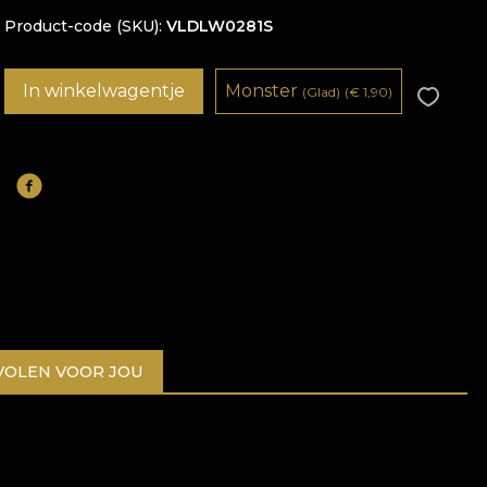
Product-code (SKU)
VLDLW0281S
In winkelwagentje
Monster
(Glad)
(
€
1,90)
OLEN VOOR JOU