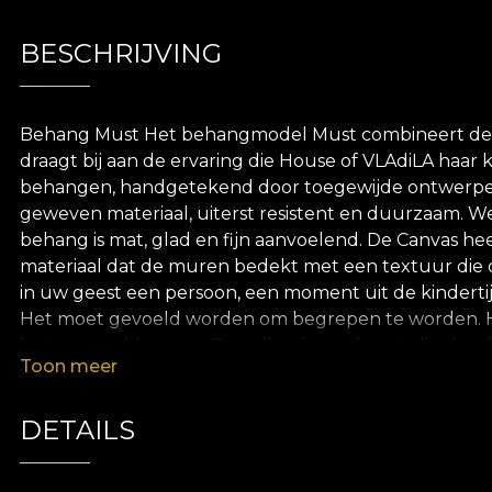
BESCHRIJVING
Behang Must Het behangmodel Must combineert de ve
draagt bij aan de ervaring die House of VLAdiLA haar 
behangen, handgetekend door toegewijde ontwerpers.
geweven materiaal, uiterst resistent en duurzaam. We
behang is mat, glad en fijn aanvoelend. De Canvas heef
materiaal dat de muren bedekt met een textuur die do
in uw geest een persoon, een moment uit de kinderti
Het moet gevoeld worden om begrepen te worden. Het i
hart vast te klampen. De collectie van het atelier he
Toon meer
worden beschermd. Dor voor traditie – voor degenen di
wat "thuis" betekent – voor degenen die zich willen
innerlijke reis, reflecterend op identiteit. Wat maa
DETAILS
geboren? Welke herinneringen komen op bij het bekij
kachel, met zangers op de achtergrond. Misschien een