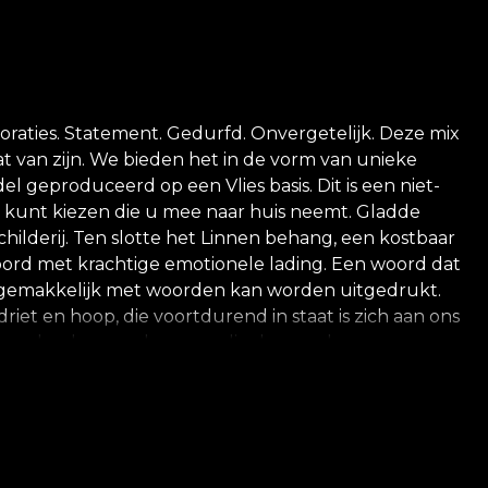
aties. Statement. Gedurfd. Onvergetelijk. Deze mix
at van zijn. We bieden het in de vorm van unieke
eproduceerd op een Vlies basis. Dit is een niet-
e kunt kiezen die u mee naar huis neemt. Gladde
childerij. Ten slotte het Linnen behang, een kostbaar
 woord met krachtige emotionele lading. Een woord dat
et gemakkelijk met woorden kan worden uitgedrukt.
et en hoop, die voortdurend in staat is zich aan ons
oor ons land – voor degenen die door andere grenzen
nen die terug naar hun roots willen. Dor voor alles
rheid van het verleden, heden en de toekomst. Een
en die dansen met mooie meisjes worden in de ziel
 geur van een strenge winter, verscholen voor de
zelf gestreeld door de zon. Zomer, op oma's veranda,