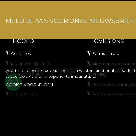
MELD JE AAN VOOR ONZE NIEUWSBRIEF!
HOOFD
OVER ONS
Collecties
Formular retur
KINDERCOLLECTIES
Algemene voorwaard
Acest site foloseste cookies pentru a va oferi functionalitatea dor
Colectii Tablouri
Privacy
scopul de a va oferi o experienta imbunatatita.
Maak uw product
Regels voor korting
COOKIE-VOORKEUREN
VLADIØLOGY
Regels voor de Givea
Neem contact op met
Cookiebeleid
Kaart
© House of VLAdiLA 2026