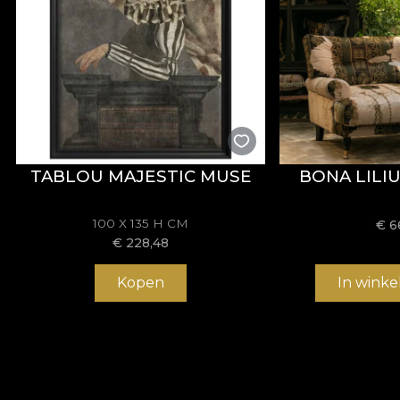
TABLOU MAJESTIC MUSE
BONA LILI
100 X 135 H CM
€
6
€
228,48
Kopen
In wink