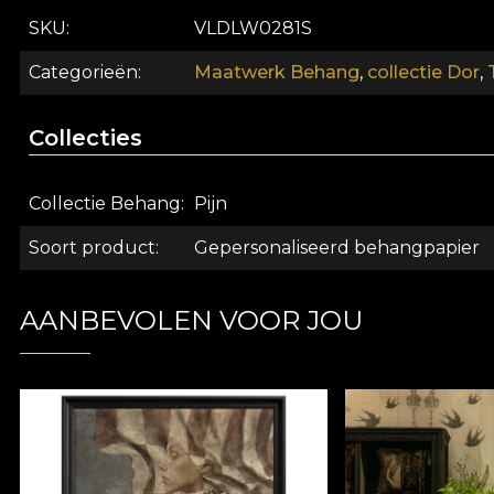
wol spinnend met de spinrok en oude liederen zingend.
SKU
VLDLW0281S
geschonken op een uitbundig feest. De Roemeen gebeur
behangen gemaakt van natuurlijke, ecologische en bi
Categorieën
Maatwerk Behang
,
collectie Dor
,
aanbrengen van het behang. Op deze manier kunt u gen
Collecties
Collectie Behang
Pijn
Soort product
Gepersonaliseerd behangpapier
AANBEVOLEN VOOR JOU