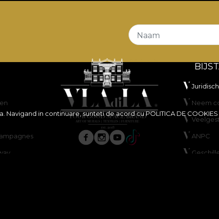
Naam
BIJS
Juridisc
en
Neem co
ita. Navigand in continuare, sunteti de acord cu
POLITICA DE COOKIES
Veelges
scampagnes
ANPC
way
Geschill