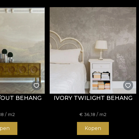
/OUT BEHANG
IVORY TWILIGHT BEHANG
18
/ m2
€
36,18
/ m2
pen
Kopen