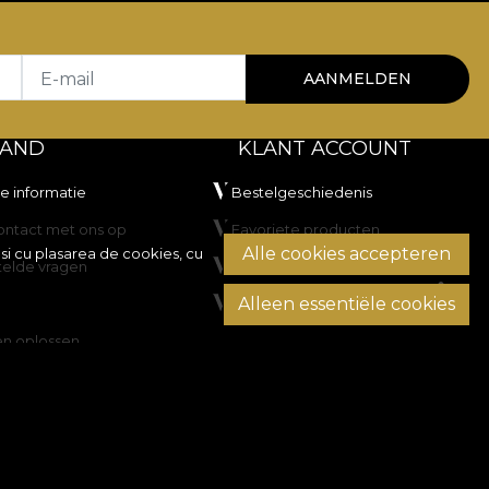
E-mail
AANMELDEN
TAND
KLANT ACCOUNT
he informatie
Bestelgeschiedenis
ntact met ons op
Favoriete producten
Alle cookies accepteren
si cu plasarea de cookies, cu
telde vragen
Betaalmethoden
Alleen essentiële cookies
Transport en retourzendingen
en oplossen