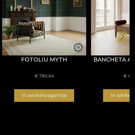
FOTOLIU MYTH
BANCHETA AR
€
780,64
€
47
In winkelwagentje
In winkel