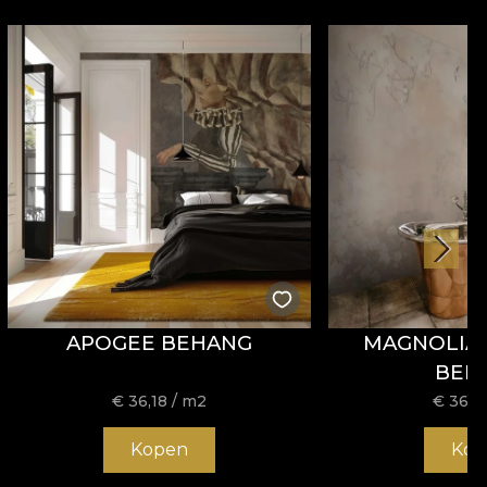
APOGEE BEHANG
MAGNOLIA 
BEH
€
36,18
/ m2
€
36,1
Kopen
Kop