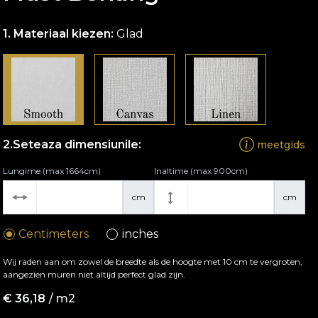
Materiaal kiezen:
Glad
Seteaza dimensiunile:
meetgids
Lungime (max 1664cm)
Inaltime (max 900cm)
cm
cm
Centimeters
inches
Wij raden aan om zowel de breedte als de hoogte met 10 cm te vergroten,
aangezien muren niet altijd perfect glad zijn.
€
36,18
/ m2