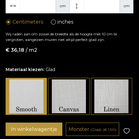
cm
cm
Centimeters
inches
Wij raden aan om zowel de breedte als de hoogte met 10 cm te
vergroten, aangezien muren niet altijd perfect glad zijn.
€
36,18
/ m2
Materiaal kiezen:
Glad
In winkelwagentje
Monster
(Glad)
(
€
1,90)