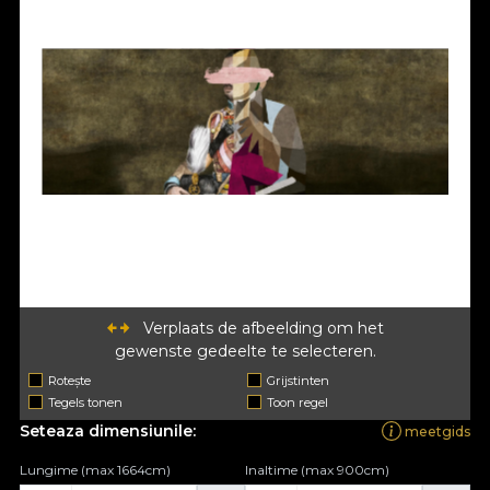
Verplaats de afbeelding om het
gewenste gedeelte te selecteren.
Rotește
Grijstinten
Tegels tonen
Toon regel
Seteaza dimensiunile:
meetgids
Lungime (max 1664cm)
Inaltime (max 900cm)