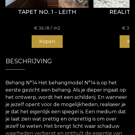
TAPET NO. 1 - LEITH
REALIT
€
36,18
/ m2
€
36,
Kopen
Ko
BESCHRIJVING
Behang N°14 Het behangmodel N°14 is op het
eerste gezicht een behang. Als je dieper ingaat op
het ontwerp, wordt het een schilderij. En wanneer
je jezelf opent voor de mogelijkheden, realiseer je
je dat het eigenlijk een spiegel is. Een medium dat
je laat zien wat prettig en onprettig is om over
jezelf te weten. Het brengt licht waar schaduw
waarheden verbergt en onthult de essentie van