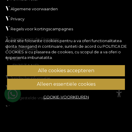
Algemene voorwaarden
Privacy
Regels voor kortingscampagnes
Regels voor de Giveaway
Acest site foloseste cookies pentru a va oferi functionalitatea
dorita. Navigand in continuare, sunteti de acord cu
POLITICA DE
Cookiebeleid
COOKIES
si cu plasarea de cookies, cu scopul de a va oferi o
experienta imbunatatita.
Kaart
BIJSTAND
Alle cookies accepteren
Juridische informatie
Alleen essentiële cookies
Neem contact met ons op
COOKIE-VOORKEUREN
Veelgestelde vragen
ANPC
Geschillen oplossen
KLANT ACCOUNT