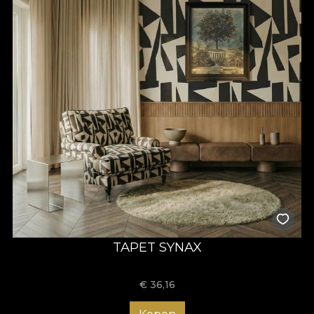
TAPET SYNAX
€
36,16