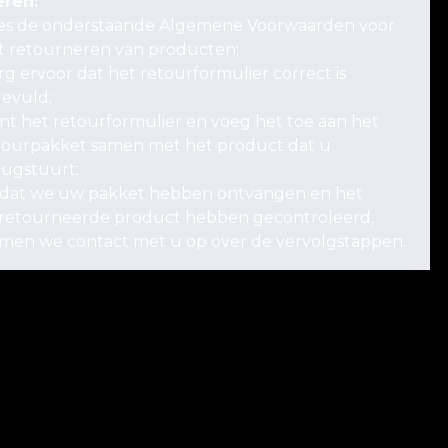
eren:
es de onderstaande Algemene Voorwaarden voor
t retourneren van producten;
rg ervoor dat het retourformulier correct is
gevuld;
int het retourformulier en voeg het toe aan het
tourpakket samen met het product dat u
rugstuurt;
dat we uw pakket hebben ontvangen en het
retourneerde product hebben gecontroleerd,
men we contact met u op over de vervolgstappen.