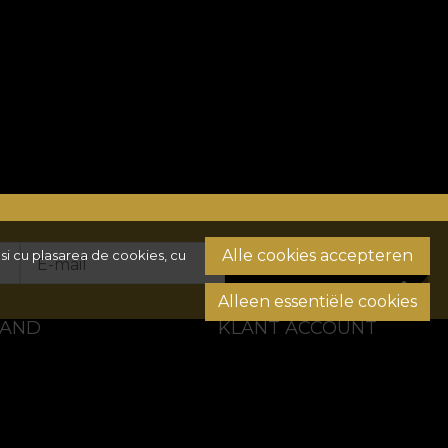
Alle cookies accepteren
si cu plasarea de cookies, cu
E-mail
AANMELDEN
Alleen essentiële cookies
TAND
KLANT ACCOUNT
he informatie
Bestelgeschiedenis
ntact met ons op
Favoriete producten
telde vragen
Betaalmethoden