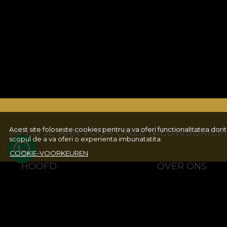
Acest site foloseste cookies pentru a va oferi functionalitatea dor
MELD JE AAN VOOR ONZE NIEUWSBRIEF!
scopul de a va oferi o experienta imbunatatita.
COOKIE-VOORKEUREN
HOOFD
OVER ONS
Collecties
Formular retur
KINDERCOLLECTIES
Algemene voorwaard
Colectii Tablouri
Privacy