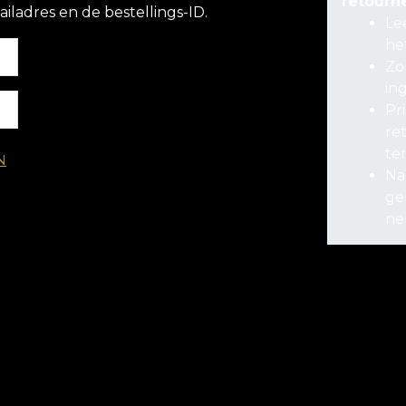
retourn
ladres en de bestellings-ID.
Le
he
Zo
in
Pr
re
te
N
Na
ge
ne