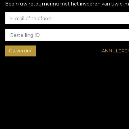
Begin uw retournering met het invoeren van uw e-mai
E-mail of telefoon
Bestelling ID
Ga verder
ANNULERE