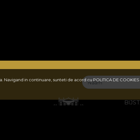
ita. Navigand in continuare, sunteti de acord cu
POLITICA DE COOKIES
Naam
BIJS
Juridisc
en
Neem co
Veelges