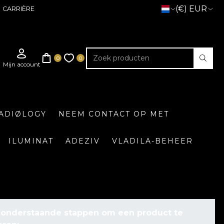
(€) EUR
CARRIÈRE
ADIØLOGY
NEEM CONTACT OP MET
ILUMINAT
ADEZIV
VLADILA-BEHEER
 onderstaande stappen om een product te