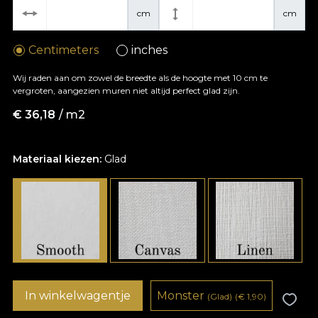
cm
cm
Centimeters
inches
Wij raden aan om zowel de breedte als de hoogte met 10 cm te
vergroten, aangezien muren niet altijd perfect glad zijn.
€
36,18
/ m2
Materiaal kiezen:
Glad
In winkelwagentje
Monster
(Glad)
(
€
1,90)