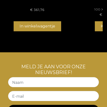
100 X 
€
361,76
€
22
In winkelwagentje
Ko
MELD JE AAN VOOR ONZE
NIEUWSBRIEF!
Naam
E-mail