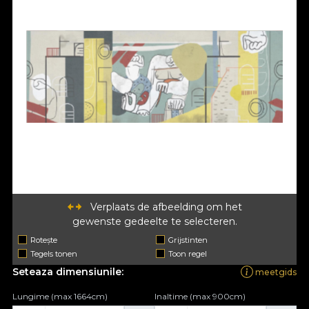
Verplaats de afbeelding om het
gewenste gedeelte te selecteren.
Rotește
Grijstinten
Tegels tonen
Toon regel
Seteaza dimensiunile:
meetgids
Lungime (max 1664cm)
Inaltime (max 900cm)