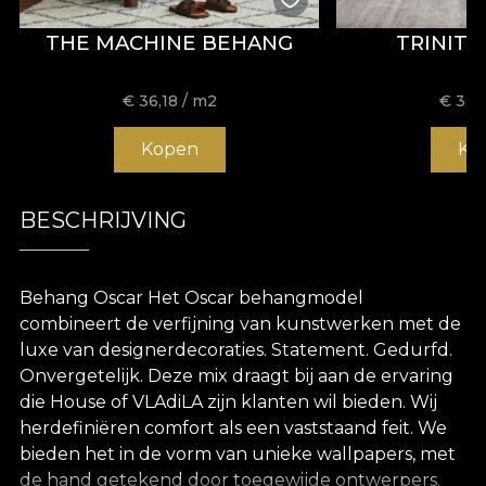
THE MACHINE BEHANG
TRINIT
€
36,18
/ m2
€
36,
Kopen
Ko
BESCHRIJVING
Behang Oscar Het Oscar behangmodel
combineert de verfijning van kunstwerken met de
luxe van designerdecoraties. Statement. Gedurfd.
Onvergetelijk. Deze mix draagt bij aan de ervaring
die House of VLAdiLA zijn klanten wil bieden. Wij
herdefiniëren comfort als een vaststaand feit. We
bieden het in de vorm van unieke wallpapers, met
de hand getekend door toegewijde ontwerpers.