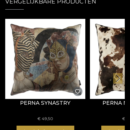
VERGELIJKBARE PRODUCTEN
PERNA SYNASTRY
PERNA 
€
49,50
€
4