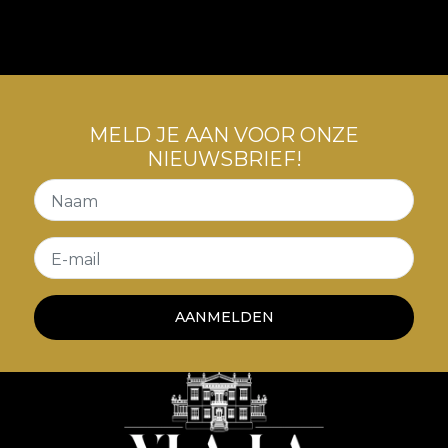
poveste a luxului confortabil, a contradicțiilor
creatoare, o poveste care ne invata despre arta
convivialitatii cu tensiuni interioare.
MELD JE AAN VOOR ONZE
NIEUWSBRIEF!
Naam
E-mail
AANMELDEN