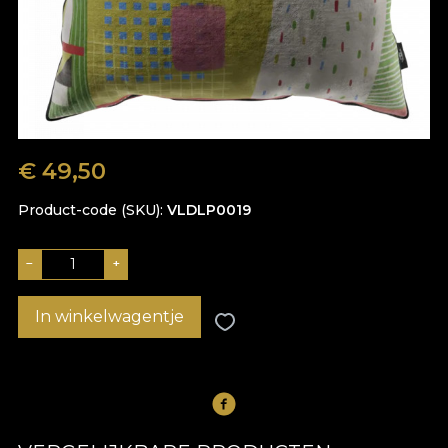
€
49,50
Product-code (SKU)
VLDLP0019
−
+
In winkelwagentje