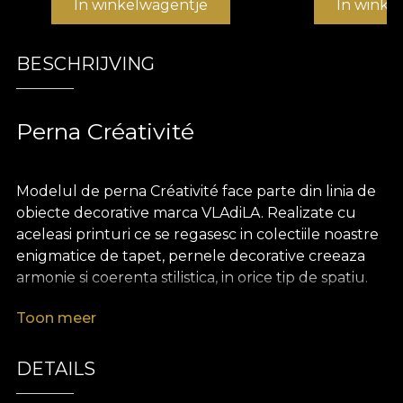
In winkelwagentje
In winke
BESCHRIJVING
Perna Créativité
Modelul de perna Créativité face parte din linia de
obiecte decorative marca VLAdiLA. Realizate cu
aceleasi printuri ce se regasesc in colectiile noastre
enigmatice de tapet, pernele decorative creeaza
armonie si coerenta stilistica, in orice tip de spatiu.
Toon meer
Pernele sunt realizate din catifea, un material
bogat si pretios, extrem de placut la atingere.
Dimensiunea de 43 x 43 cm le face perfecte
DETAILS
pentru a innobila o canapea, un pat sau un fotoliu