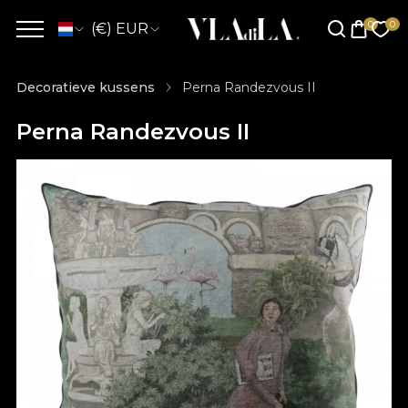
(€) EUR
Decoratieve kussens
Perna Randezvous II
Perna Randezvous II