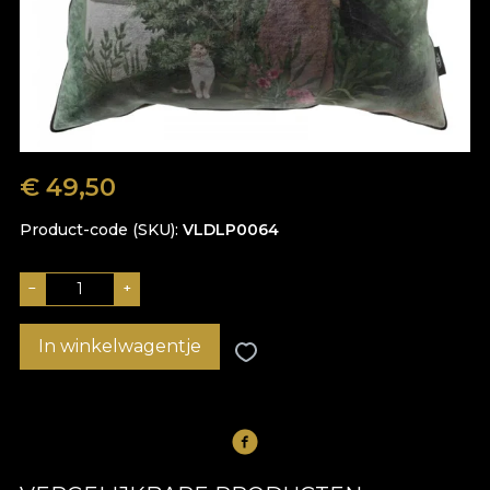
€
49,50
Product-code (SKU)
VLDLP0064
−
+
In winkelwagentje