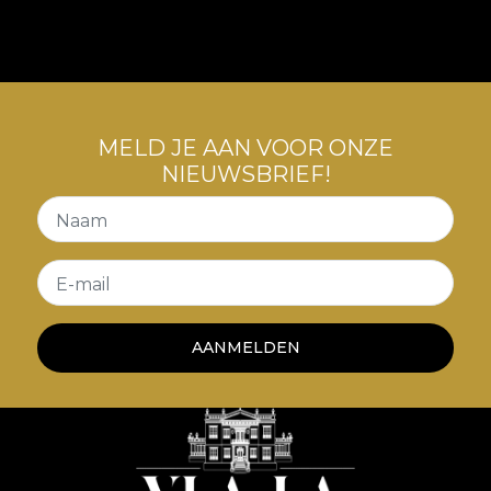
de mobilier. Astfel, spatiile sunt transpuse intr-o
poveste a luxului confortabil, a contradicțiilor
creatoare, o poveste care ne invata despre arta
convivialitatii cu tensiuni interioare.
MELD JE AAN VOOR ONZE
NIEUWSBRIEF!
Naam
E-mail
AANMELDEN