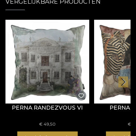
VERGELIJKBARE PRODUCTEN
PERNA RANDEZVOUS VI
PERNA 
€
49,50
€
4