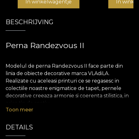
In winkelwagentje
In winke
BESCHRIJVING
Perna Randezvous II
Modelul de perna Randezvous II face parte din
linia de obiecte decorative marca VLAdiLA.
Realizate cu aceleasi printuri ce se regasesc in
colectiile noastre enigmatice de tapet, pernele
decorative creeaza armonie si coerenta stilistica, in
orice tip de spatiu.
Toon meer
Pernele sunt realizate din catifea, un material
bogat si pretios, extrem de placut la atingere.
DETAILS
Dimensiunea de 43 x 43 cm le face perfecte