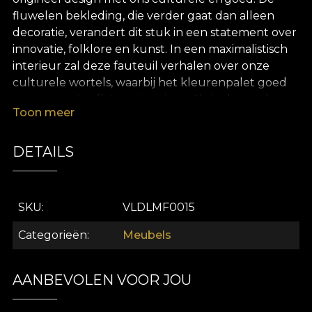
fluwelen bekleding, die verder gaat dan alleen
decoratie, verandert dit stuk in een statement over
innovatie, folklore en kunst. In een maximalistisch
interieur zal deze fauteuil verhalen over onze
culturele wortels, waarbij het kleurenpalet goed
samengaat in elk type interieur. Als je de voorkeur
Toon meer
geeft aan een modern of minimalistisch decor, zal
het Poema Grindu fauteuilmodel ongetwijfeld alle
ogen naar zich toe trekken. Met zijn
DETAILS
emblematische samenstelling verbindt het het
verleden met het heden in een perfecte
Roemeense etnische fusie. De sleutel tot een
SKU
VLDLMF0015
uniek en persoonlijk huis Het Poema Grindu
fauteuilmodel is omhuld met rijk fluweel, extreem
Categorieën
Meubels
zacht aanvoelend. Zo krijgt het stuk een elegante
en verfijnde uitstraling, die opvalt in elk type
AANBEVOLEN VOOR JOU
interieur. Op de grens tussen functioneel en
esthetisch, is dit stuk comfortabel en draagt het bij