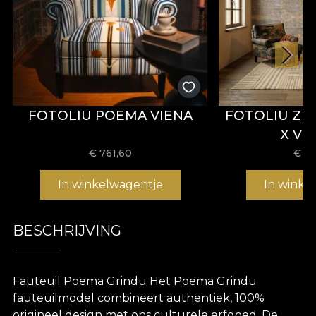
FOTOLIU POEMA VIENA
FOTOLIU ZE
X VL
€
761,60
€
66
In winkelwagentje
In winke
BESCHRIJVING
Fauteuil Poema Grindu Het Poema Grindu
fauteuilmodel combineert authentiek, 100%
origineel design met ons culturele erfgoed. De