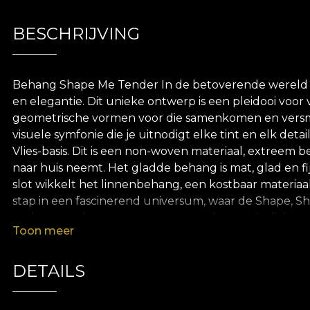
BESCHRIJVING
Behang Shape Me Tender In de betoverende wereld van
en elegantie. Dit unieke ontwerp is een pleidooi voor 
geometrische vormen voor die samenkomen en versmel
visuele symfonie die je uitnodigt elke tint en elk 
Vlies-basis. Dit is een non-woven materiaal, extreem 
naar huis neemt. Het gladde behang is mat, glad en fi
slot wikkelt het linnenbehang, een kostbaar materiaal,
stap in een fascinerend universum, waar de Shape, Sh
gedecoreerd met onze ontwerpen, brengt je dichter bij
Toon meer
geïllustreerd door de ontwerpers van House of VLAdi
en de transparanties en overlappingen van texturen
verstrengelen, scheiden en ontmoeten weer. Deze esthe
DETAILS
transformerende kracht van het leven. Het kleurenpalet
vibrante contrasterende tonen. Elk behang wordt een