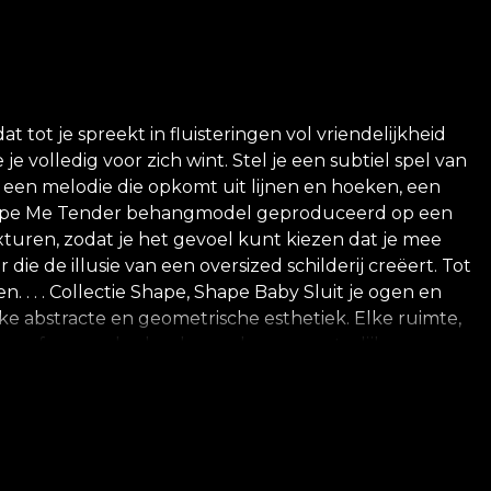
ot je spreekt in fluisteringen vol vriendelijkheid
 volledig voor zich wint. Stel je een subtiel spel van
een melodie die opkomt uit lijnen en hoeken, een
et Shape Me Tender behangmodel geproduceerd op een
xturen, zodat je het gevoel kunt kiezen dat je mee
e de illusie van een oversized schilderij creëert. Tot
 . . . Collectie Shape, Shape Baby Sluit je ogen en
ke abstracte en geometrische esthetiek. Elke ruimte,
 atmosfeer van hedendaagse luxe, meesterlijk
 wordt een subtiele dans van dimensies beschreven,
raheerde geometrische vormen ontmoeten en
t. En, bij uitbreiding, de cycliciteit en continue
verrijkt van delicate en pastel tinten tot intense en
e en respect voor de natuur zijn al onze behangen