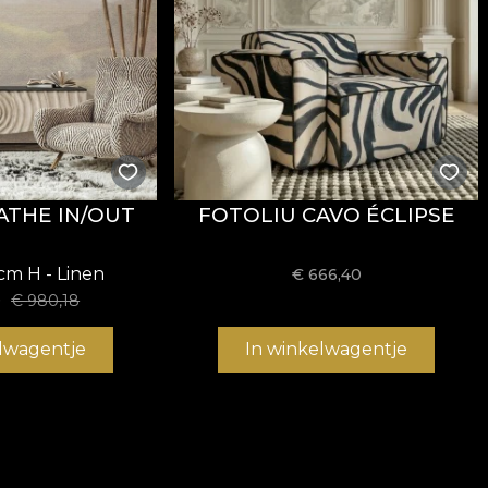
ATHE IN/OUT
FOTOLIU CAVO ÉCLIPSE
cm H - Linen
€
666,40
9
€
980,18
elwagentje
In winkelwagentje