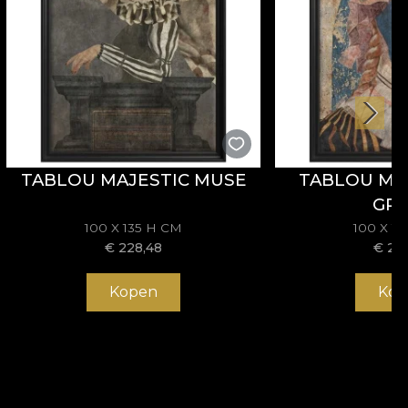
TABLOU MAJESTIC MUSE
TABLOU M
GR
100 X 135 H CM
100 X 1
€
228,48
€
22
Kopen
Kop