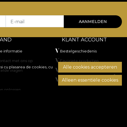
E-mail
AANMELDEN
TAND
KLANT ACCOUNT
he informatie
Bestelgeschiedenis
ntact met ons op
Favoriete producten
Alle cookies accepteren
si cu plasarea de cookies, cu
telde vragen
Betaalmethoden
Alleen essentiële cookies
Transport en retourzendingen
en oplossen