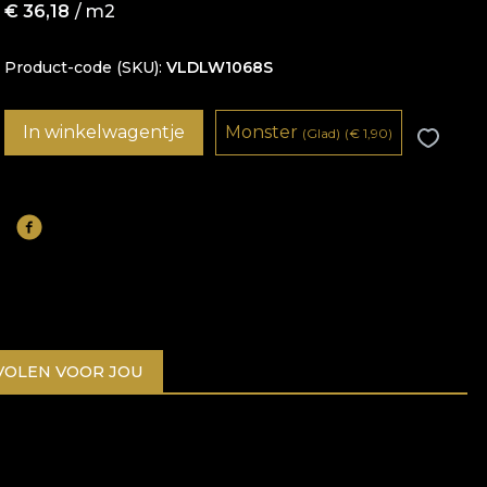
€
36,18
/ m2
Product-code (SKU)
VLDLW1068S
In winkelwagentje
Monster
(Glad)
(
€
1,90)
OLEN VOOR JOU