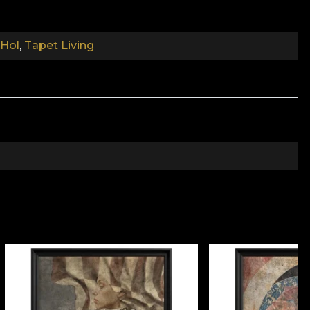
un eigen lijm te gebruiken bij de toepassing van het
n de hoogste kwaliteitsnormen.
 Hol
,
Tapet Living