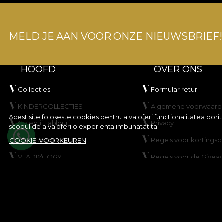
MELD JE AAN VOOR ONZE NIEUWSBRIEF!
HOOFD
OVER ONS
Collecties
Formular retur
KINDERCOLLECTIES
Algemene voorwaard
Acest site foloseste cookies pentru a va oferi functionalitatea dor
Colectii Tablouri
Privacy
scopul de a va oferi o experienta imbunatatita.
Maak uw product
Regels voor korting
COOKIE-VOORKEUREN
VLADIØLOGY
Regels voor de Givea
Neem contact op met
Cookiebeleid
Kaart
© House of VLAdiLA 2026