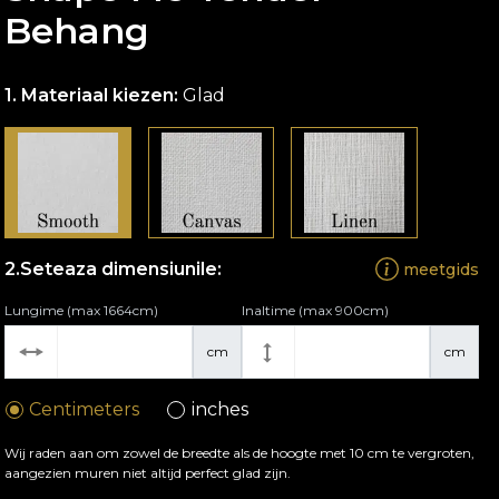
Behang
Materiaal kiezen:
Glad
Seteaza dimensiunile:
meetgids
Lungime (max 1664cm)
Inaltime (max 900cm)
cm
cm
Centimeters
inches
Wij raden aan om zowel de breedte als de hoogte met 10 cm te vergroten,
aangezien muren niet altijd perfect glad zijn.