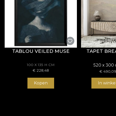
TABLOU VEILED MUSE
TAPET BRE
100 X 135 H CM
520 x 300 
€
228,48
€
490,0
Kopen
In wink