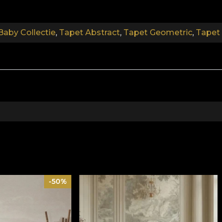
fbreekbare materialen. **House of VLAdiLA beveelt aan h
 veilig en efficiënt herdecoratieproces dat voldoet aa
aby Collectie
,
Tapet Abstract
,
Tapet Geometric
,
Tapet
-50%