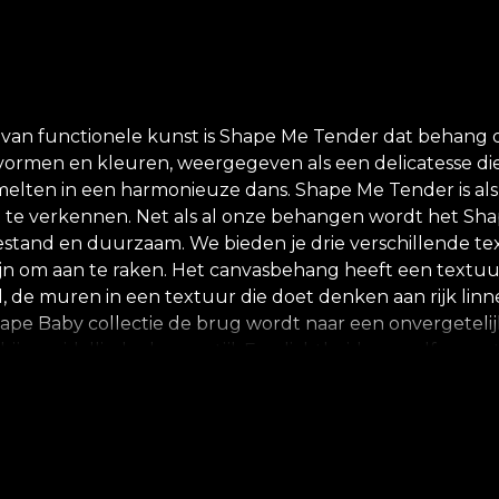
 functionele kunst is Shape Me Tender dat behang dat t
vormen en kleuren, weergegeven als een delicatesse die je
ten in een harmonieuze dans. Shape Me Tender is als 
detail te verkennen. Net als al onze behangen wordt h
bestand en duurzaam. We bieden je drie verschillende te
jn om aan te raken. Het canvasbehang heeft een textuur di
 de muren in een textuur die doet denken aan rijk linnen.
ape Baby collectie de brug wordt naar een onvergetelij
 een idyllische levensstijl. Een lichtheid van zelf, een
LA. Hier komen herinterpreteerde vormen tot leven. Zo
 creëren een hypnotische visuele ervaring. De geabst
tische heen-en-weer symboliseert de cycliciteit van kuns
 opent deuren naar een rijk van expressie, dat zichzelf 
 raam naar een uniek chromatisch universum. *Uit liefd