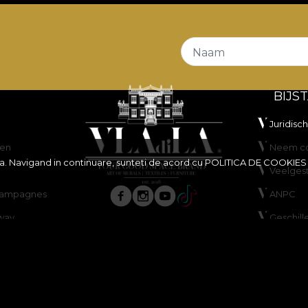
Naam
BIJS
Juridisc
en
Neem co
ita. Navigand in continuare, sunteti de acord cu
POLITICA DE COOKIES
Veelges
scampagnes
ANPC
way
Geschill