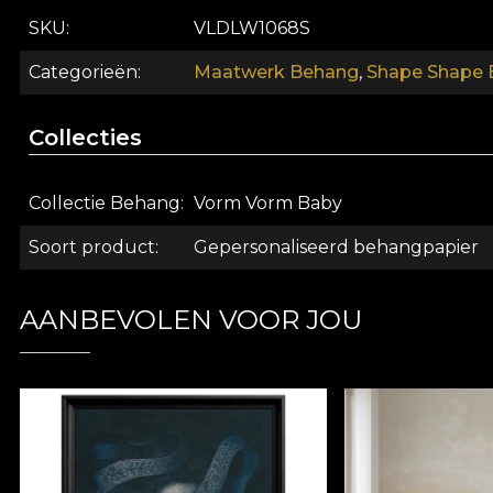
gemaakt van natuurlijke, ecologische en biologisch a
SKU
VLDLW1068S
behang. Op deze manier kunt u genieten van een snel,
Categorieën
Maatwerk Behang
,
Shape Shape B
Collecties
Collectie Behang
Vorm Vorm Baby
Soort product
Gepersonaliseerd behangpapier
AANBEVOLEN VOOR JOU