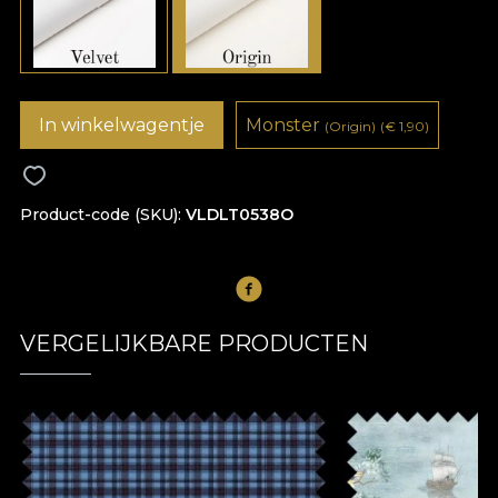
In winkelwagentje
Monster
(Origin)
(
€
1,90)
Product-code (SKU)
VLDLT0538O
VERGELIJKBARE PRODUCTEN