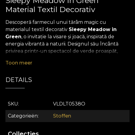
Sleepy Meadow in Green
Material Textil Decorativ
Descoperă farmecul unui tărâm magic cu
materialul textil decorativ
Sleepy Meadow in
Green
, o invitație la visare și joacă, inspirată de
energia vibrantă a naturii. Designul său încântă
privirea printr-un spectacol de verde proaspăt,
accente de culoare pline de viață și personaje
Toon meer
jucăușe, toate armonizate într-un pattern ritmic ce
evocă bucuria copilăriei. Acest material textil
DETAILS
premium transformă orice încăpere într-un univers
vesel, plin de bună dispoziție și inspirație, devenind
alegerea ideală pentru cei care doresc să aducă
optimismul și magia naturii în designul interior.
SKU
VLDLT0538O
Versatilitatea acestui material textil decorativ îți
Categorieën
Stoffen
oferă libertatea de a crea decoruri memorabile:
este perfect pentru draperii luminoase, tapițerie de
Collecties