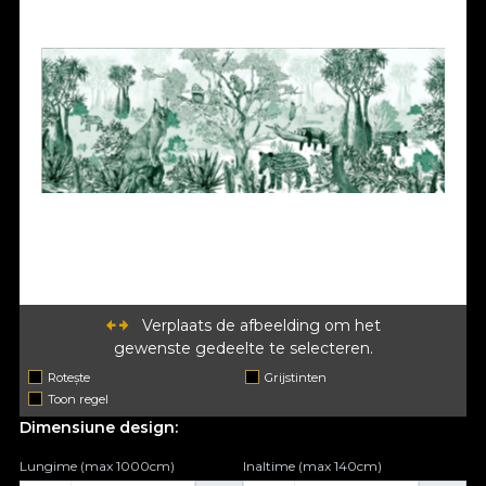
Verplaats de afbeelding om het
gewenste gedeelte te selecteren.
Rotește
Grijstinten
Toon regel
Dimensiune design:
Lungime (max 1000cm)
Inaltime (max 140cm)