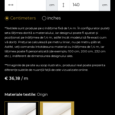
cm
cm
Centimeters
inches
*Textilele sunt produse pe o înălțime fixă de 1,4 m. În configurator puteți
seta lățimea dorită a materialului, iar designul poate fi ajustat și
poziționat pe înălțimea de 1,4 m, astfel încât modelul să fie exact cum
vă doriți. Prețul se calculează pe metru liniar, nu pe metru pătrat.
Astfel, veți comanda întotdeauna material cu înălțimea de 1,4 m, iar
lățimea poate fi personalizată (de exemplu 100 cm, 200 cm, 232 cm
etc.), indiferent de dimensiunea designului ales.
**Imaginile de pe site au scop ilustrativ, produsul real poate prezenta
diferențe subtile de nuanță față de cele vizualizate online.
€
36,18
/ m
Materiale textile:
Origin