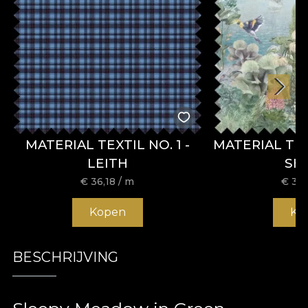
MATERIAL TEXTIL NO. 1 -
MATERIAL TE
LEITH
SH
€
36,18
/ m
€
36,
Kopen
Ko
BESCHRIJVING