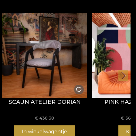
SCAUN ATELIER DORIAN
PINK HAZ
€
438,38
€
36,2
In winkelwagentje
Kop