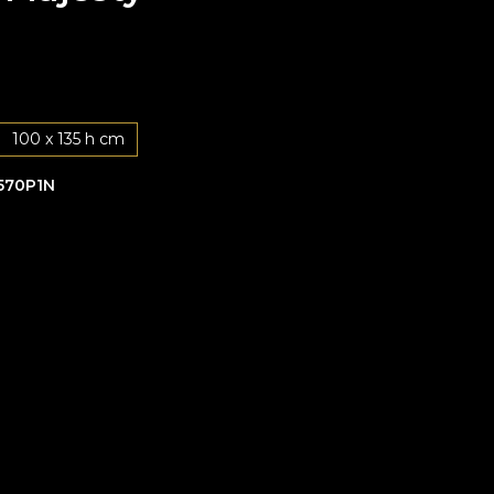
100 x 135 h cm
570P1N