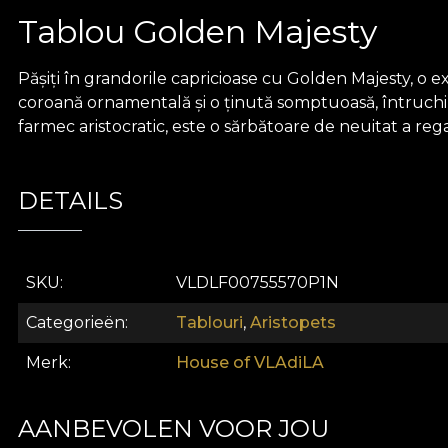
Tablou Golden Majesty
Pășiți în grandorile capricioase cu Golden Majesty, o 
coroană ornamentală și o ținută somptuoasă, întruchipâ
farmec aristocratic, este o sărbătoare de neuitat a reg
DETAILS
SKU
VLDLF00755570P1N
Categorieën
Tablouri
,
Aristopets
Merk
House of VLAdiLA
AANBEVOLEN VOOR JOU