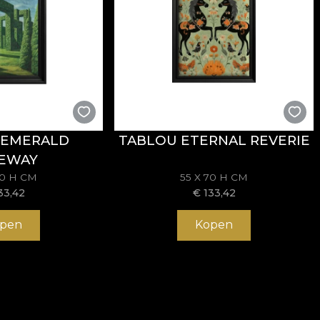
 EMERALD
TABLOU ETERNAL REVERIE
EWAY
70 H CM
55 X 70 H CM
33,42
€
133,42
pen
Kopen