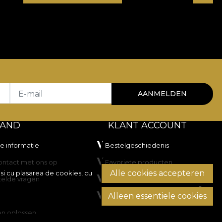
E-mail
AANMELDEN
TAND
KLANT ACCOUNT
he informatie
Bestelgeschiedenis
ntact met ons op
Favoriete producten
Alle cookies accepteren
si cu plasarea de cookies, cu
telde vragen
Betaalmethoden
Alleen essentiële cookies
Transport en retourzendingen
en oplossen