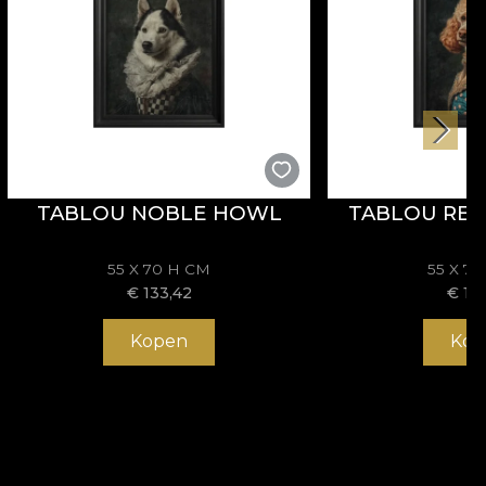
TABLOU NOBLE HOWL
TABLOU RE
55 X 70 H CM
55 X 7
€
133,42
€
13
Kopen
Kop