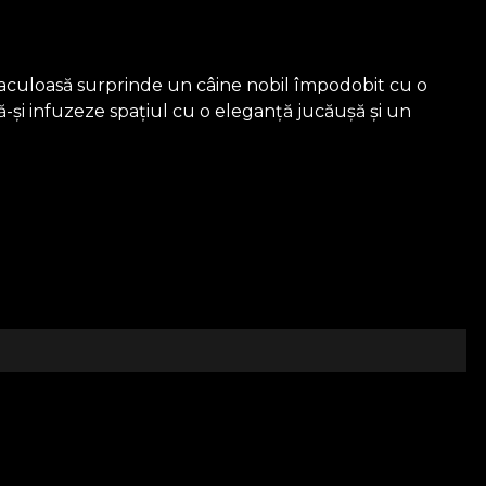
ectaculoasă surprinde un câine nobil împodobit cu o
ă-și infuzeze spațiul cu o eleganță jucăușă și un