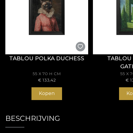
TABLOU POLKA DUCHESS
TABLOU
GAT
55 X 70 H CM
55 X 
€
133,42
€
1
Kopen
Ko
BESCHRIJVING