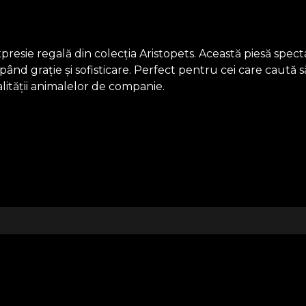
expresie regală din colecția Aristopets. Această piesă sp
nd grație și sofisticare. Perfect pentru cei care caută s
alității animalelor de companie.