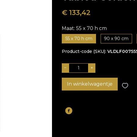
€
133,42
Maat:
55 x 70 h cm
55 x 70 h cm
90 x 90 cm
Product-code (SKU)
VLDLF00755
−
+
In winkelwagentje