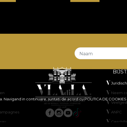
Naam
BIJS
Juridisc
en
Neem co
ita. Navigand in continuare, sunteti de acord cu
POLITICA DE COOKIES
Veelges
scampagnes
ANPC
way
Geschill