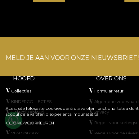
MELD JE AAN VOOR ONZE NIEUWSBRIEF!
HOOFD
OVER ONS
Collecties
Formular retur
KINDERCOLLECTIES
Algemene voorwaard
Acest site foloseste cookies pentru a va oferi functionalitatea dor
Colectii Tablouri
Privacy
scopul de a va oferi o experienta imbunatatita.
Maak uw product
Regels voor korting
COOKIE-VOORKEUREN
VLADIØLOGY
Regels voor de Givea