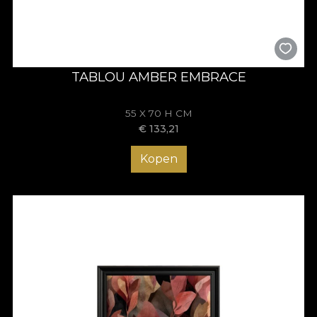
TABLOU AMBER EMBRACE
55 X 70 H CM
€
133,21
Kopen