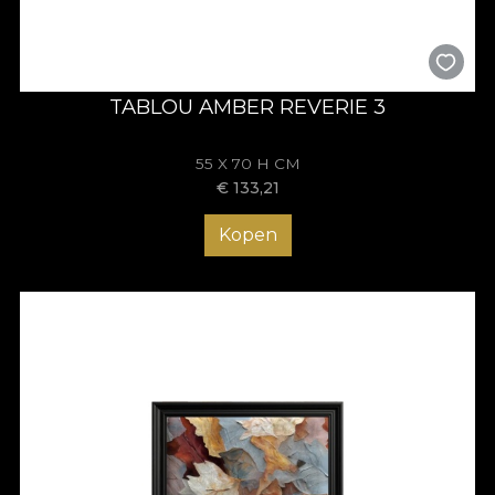
TABLOU AMBER REVERIE 3
55 X 70 H CM
€
133,21
Kopen