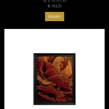
55 X 70 H CM
€
133,21
Kopen