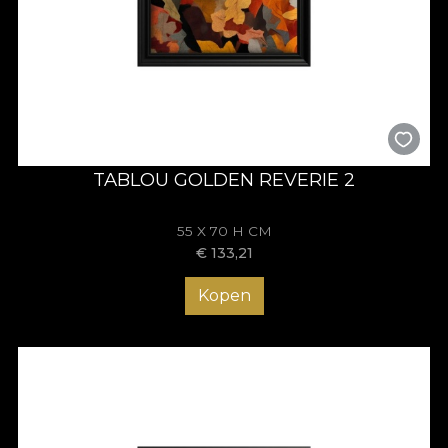
TABLOU GOLDEN REVERIE 2
55 X 70 H CM
€
133,21
Kopen