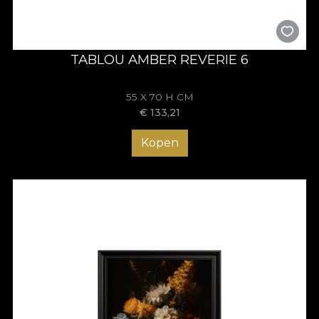
TABLOU AMBER REVERIE 6
55 X 70 H CM
€
133,21
Kopen