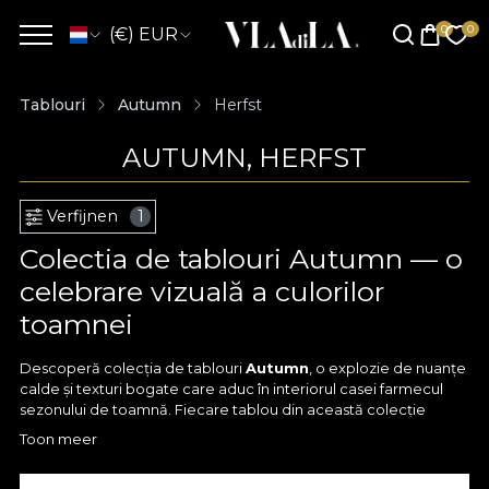
(€) EUR
Tablouri
Autumn
Herfst
AUTUMN, HERFST
Verfijnen
1
Colectia de tablouri Autumn — o
celebrare vizuală a culorilor
toamnei
Descoperă colecția de tablouri
Autumn
, o explozie de nuanțe
calde și texturi bogate care aduc în interiorul casei farmecul
sezonului de toamnă. Fiecare tablou din această colecție
surprinde frumusețea frunzelor ruginii, a florilor aurii și a naturii în
Toon meer
transformare, oferind o atmosferă plină de căldură și
rafinament. Este alegerea perfectă pentru cei care iubesc