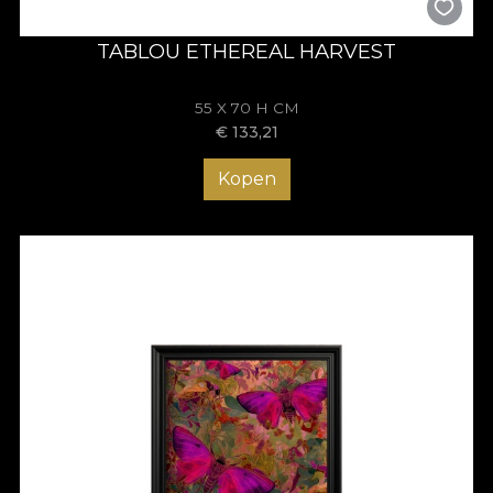
TABLOU ETHEREAL HARVEST
55 X 70 H CM
€
133,21
Kopen