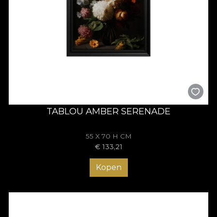
TABLOU AMBER SERENADE
55 X 70 H CM
€
133,21
Kopen