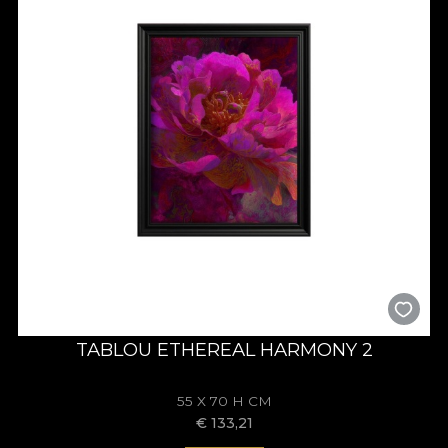
TABLOU ETHEREAL HARMONY 2
55 X 70 H CM
€
133,21