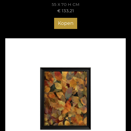
spiritul toamnei în casa ta, în fiecare zi.
55 X 70 H CM
€
133,21
Kopen