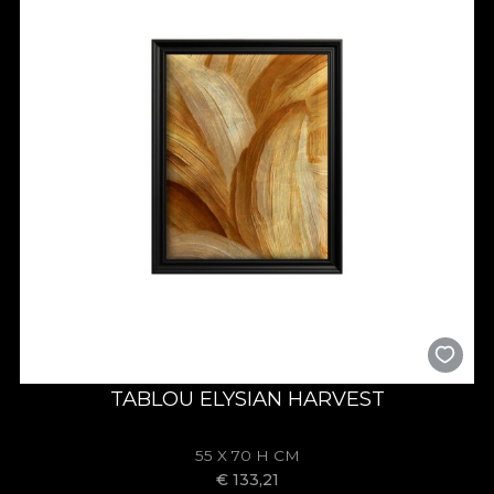
TABLOU ELYSIAN HARVEST
55 X 70 H CM
€
133,21