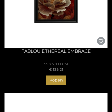
TABLOU ETHEREAL EMBRACE
55 X 70 H CM
€
133,21
Kopen