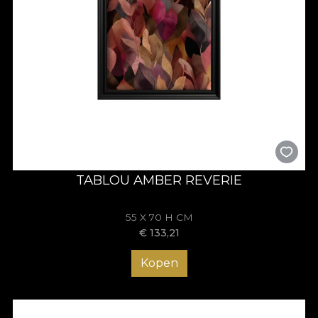
TABLOU AMBER REVERIE
55 X 70 H CM
€
133,21
Kopen