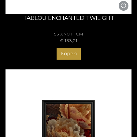
TABLOU ENCHANTED TWILIGHT
55 X 70 H CM
€
133,21
Kopen