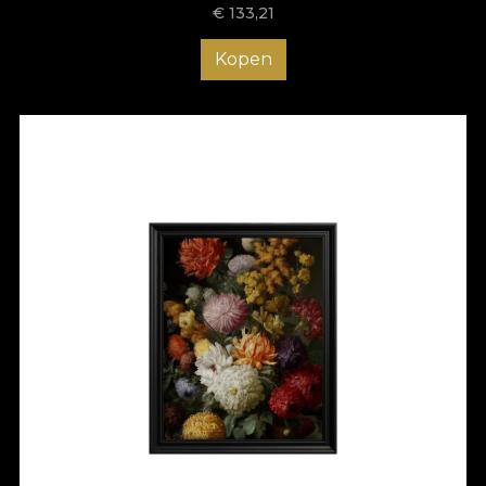
€
133,21
Kopen