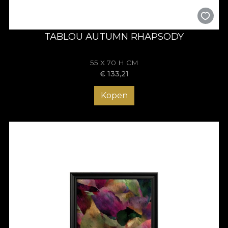
TABLOU AUTUMN RHAPSODY
55 X 70 H CM
€
133,21
Kopen