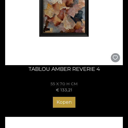
TABLOU AMBER REVERIE 4
55 X 70 H CM
€
133,21
Kopen