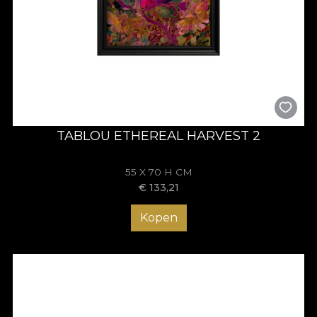
TABLOU ETHEREAL HARVEST 2
55 X 70 H CM
€
133,21
Kopen