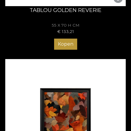
TABLOU GOLDEN REVERIE
55 X 70 H CM
€
133,21
Kopen