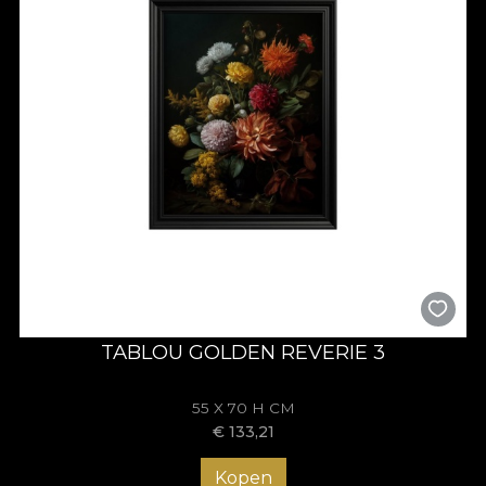
TABLOU GOLDEN REVERIE 3
55 X 70 H CM
€
133,21
Kopen