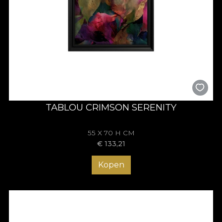
TABLOU CRIMSON SERENITY
55 X 70 H CM
€
133,21
Kopen