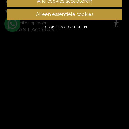
Alle cookies accepteren
Veelgestelde vragen
ANPC
Alleen essentiële cookies
Geschillen oplossen
COOKIE-VOORKEUREN
KLANT ACCOUNT
Bestelgeschiedenis
Favoriete producten
Betaalmethoden
Transport en retourzendingen
© House of VLAdiLA 2026