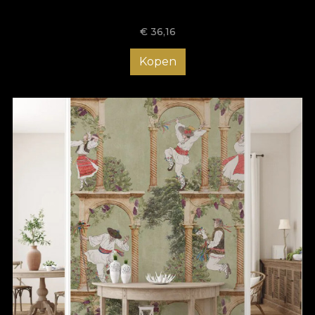
opțiunile clasice, tapetul pentru baie este ușor de aplicat, ceea
ce îți permite să îți reîmprospătezi spațiul ori de câte ori simți
€
36,16
nevoia unei schimbări, fără a fi necesare proceduri anevoioase.
Comandă chiar acum tapetul rezistent la apă și oferă băii tale o
Kopen
înfățișare unică!