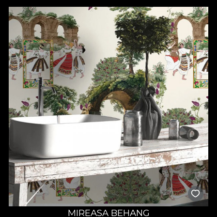
sprijinul de care ai nevoie pentru alegerea modelului potrivit,
astfel încât fiecare element decorativ să se potrivească perfect
cu spațiul disponibil. Tapetele noastre pentru baie sunt create
pentru a simplifica procesul de redecorare, deoarece se aplică
rapid și pot fi personalizate în funcție de dimensiunile pereților.
Totul devine mai simplu când știi că poți experimenta diverse
texturi și efecte vizuale, fără a sacrifica funcționalitatea
camerei. Așadar, transformă-ți baia cu ușurință într-un loc care
să te încânte și să îți ofere, zi de zi, o stare de bine.
Alege un tapet pentru baie
rezistent la apă
Tapetele pentru baie sunt concepute pentru a rezista în
condiții de umiditate ridicată și îți oferă garanția, că își păstrează
aspectul impecabil pe termen lung. Poți șterge cu ușurință
suprafețele, iar culorile rămân la fel de vii, fără să fie afectate de
abur sau stropi de apă. Pe lângă funcționalitate, vei descoperi și
o varietate de stiluri și pattern-uri, de la modele abstracte și
geometrice, până la imprimeuri inspirate din natură. În acest fel,
îți poți crea un ambient relaxant, modern sau extravagant, în
funcție de ceea ce îți dorești. Mai mult decât atât, ai
posibilitatea să comanzi un tapet personalizat, care să îmbine
MIREASA BEHANG
culorile și formele exact așa cum îți dorești. Spre deosebire de