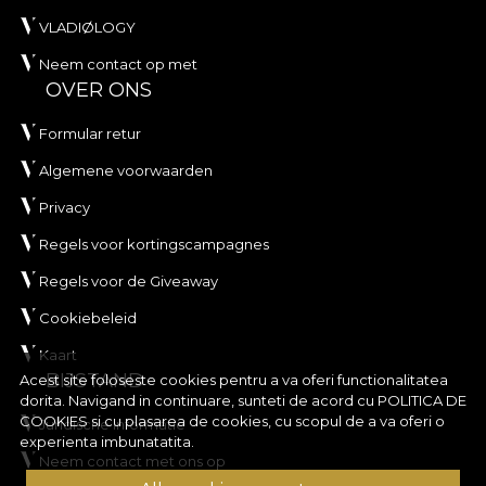
VLADIØLOGY
Neem contact op met
OVER ONS
Formular retur
Algemene voorwaarden
Privacy
Regels voor kortingscampagnes
Regels voor de Giveaway
Cookiebeleid
Kaart
BIJSTAND
Acest site foloseste cookies pentru a va oferi functionalitatea
dorita. Navigand in continuare, sunteti de acord cu
POLITICA DE
COOKIES
si cu plasarea de cookies, cu scopul de a va oferi o
Juridische informatie
experienta imbunatatita.
Neem contact met ons op