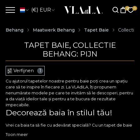
(€) EUR
Behang
Maatwerk Behang
Tapet Baie
Collectie 
TAPET BAIE, COLLECTIE
BEHANG: PIJN
Verfijnen
1
Cu ajutorul tapetelor noastre pentru baie poți crea un spațiu
care să te inspire în fiecare zi. La VLAdiLA, îți propunem
nenumărate modele pe care te invităm să le descoperi, pentru
a da viață ideilor tale și pentru a te bucura de rezultate
impecabile.
Decorează baia în stilul tău!
Vrei ca baia ta să fie cu adevărat specială? Cu un tapet de baie
de la VLAdiLA poți renunța la culorile standard și aduce în prim
Toon meer
plan design-uri care te reprezintă cu adevărat. Îți oferim tot