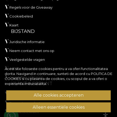
Regels voor de Giveaway
Cookiebeleid
Kaart
BIJSTAND
Juridische informatie
Neem contact met ons op
Veelgestelde vragen
ANPC
Acest site foloseste cookies pentru a va oferi functionalitatea
dorita. Navigand in continuare, sunteti de acord cu
POLITICA DE
Geschillen oplossen
COOKIES
si cu plasarea de cookies, cu scopul de a va oferi o
KLANT ACCOUNT
experienta imbunatatita.
Bestelgeschiedenis
Alle cookies accepteren
Favoriete producten
Alleen essentiële cookies
Betaalmethoden