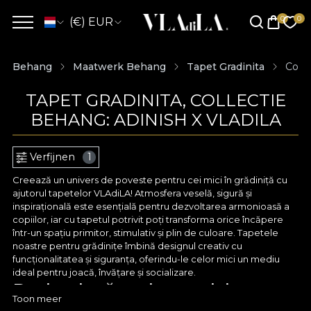
(€) EUR
Behang
Maatwerk Behang
Tapet Gradinita
Colle
TAPET GRADINITA, COLLECTIE
BEHANG: ADINISH X VLADILA
Verfijnen
1
Creează un univers de poveste pentru cei mici în grădiniță cu
ajutorul tapetelor VLAdiLA! Atmosfera veselă, sigură și
inspirațională este esențială pentru dezvoltarea armonioasă a
copiilor, iar cu tapetul potrivit poți transforma orice încăpere
într-un spațiu primitor, stimulativ și plin de culoare. Tapetele
noastre pentru grădinițe îmbină designul creativ cu
funcționalitatea și siguranța, oferindu-le celor mici un mediu
ideal pentru joacă, învățare și socializare.
Design jucăuș și tematici
Toon meer
educative