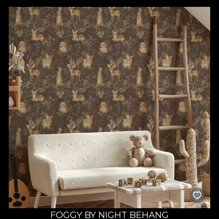
Tapetele pentru grădinițe propuse de VLAdiLA sunt gândite
pentru a sprijini procesul educativ încă de la primii pași. De la
peisaje fantastice și personaje prietenoase până la forme, litere
și animale, design-urile noastre stimulează curiozitatea și
imaginația. Sunt perfecte pentru săli de joacă, dormitoare, săli
de clasă sau zone de relaxare – fiecare colț poate deveni o
sursă de inspirație pentru activități educative sau creative.
Modelele sunt versatile și pot fi adaptate atât pentru
grădinițele de stat, cât și pentru cele private, păstrând un
echilibru între estetică și funcționalitate.
Materiale sigure și montaj facil
La VLAdiLA, siguranța copiilor este prioritară. Tapetele noastre
pentru grădiniță sunt realizate din materiale ecologice,
certificate, fără substanțe toxice, ideale pentru spații frecvent
utilizate de copii. Sunt lavabile, durabile și ușor de întreținut –
perfecte pentru un mediu activ și dinamic. Aplicarea este
rapidă, fără dificultăți, astfel încât procesul de amenajare să fie
cât mai eficient. Poți schimba aspectul unei grădinițe întregi
fără efort, iar rezultatul va fi un spațiu care inspiră încredere,
bucurie și siguranță.
FOGGY BY NIGHT BEHANG