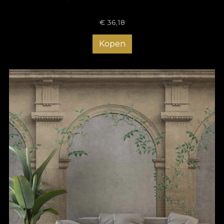
designul și să adaptezi culorile, astfel încât să se potrivească
perfect cu restul locuinței tale, iar amenajarea holului cu
€
36,18
tapetele VLAdiLA te ajută să impresionezi de la primul pas în
casă. Comandă acum tapetul potrivit pentru holul tău și bucură-
te de o atmosferă care să-ți aducă zâmbetul pe buze de
Kopen
fiecare dată când ajungi acasă!