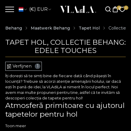
(€) EUR
Behang
Maatwerk Behang
Tapet Hol
Collectie 
TAPET HOL, COLLECTIE BEHANG:
EDELE TOUCHES
Verfijnen
1
Îți dorești să te simți bine de fiecare dată când pășești în
locuință? Trebuie să acorzi atenție amenajării holului, iar dacă
ești în pană de idei, la VLAdiLA ai nimerit în locul perfect. Noi
avem mai multe propuneri pentru tine, astfel că te invităm să
descoperi colecția de tapete pentru hol!
Atmosferă primitoare cu ajutorul
tapetelor pentru hol
Tapetul pentru hol este o cale excelentă spre un decor
Toon meer