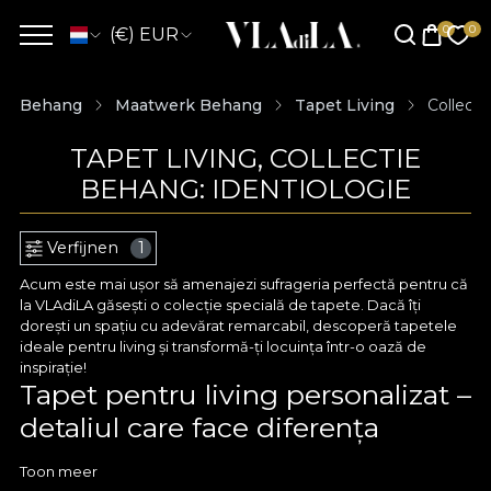
(€) EUR
Behang
Maatwerk Behang
Tapet Living
Collecti
TAPET LIVING, COLLECTIE
BEHANG: IDENTIOLOGIE
Verfijnen
1
Acum este mai ușor să amenajezi sufrageria perfectă pentru că
la VLAdiLA găsești o colecție specială de tapete. Dacă îți
dorești un spațiu cu adevărat remarcabil, descoperă tapetele
ideale pentru living și transformă-ți locuința într-o oază de
inspirație!
Tapet pentru living personalizat –
detaliul care face diferența
Cu VLAdiLA ai acces la tapete pentru sufragerie care să te
Toon meer