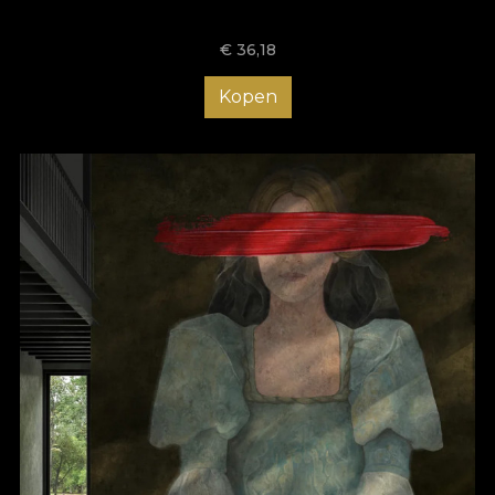
complicate, deoarece totul este mult mai simplu, mai rapid și
mai comod. Nu mai rămâne decât să adaugi tu acea notă
€
36,18
unică. Alege tapetele moderne pentru living VLAdiLA și bucură-
te de un ambient cu adevărat special! Te așteptăm cu modele
unice, create să inspire! Descoperă acum colecția noastră de
Kopen
tapete și transformă-ți sufrageria într-un loc memorabil, care să
impresioneze orice vizitator!