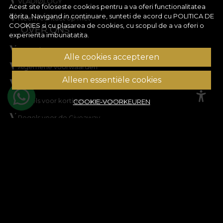
VLADIØLOGY
Acest site foloseste cookies pentru a va oferi functionalitatea
dorita. Navigand in continuare, sunteti de acord cu
POLITICA DE
Neem contact op met
COOKIES
si cu plasarea de cookies, cu scopul de a va oferi o
OVER ONS
experienta imbunatatita.
Formular retur
Alle cookies accepteren
Algemene voorwaarden
Alleen essentiële cookies
Privacy
Regels voor kortingscampagnes
COOKIE-VOORKEUREN
Regels voor de Giveaway
Cookiebeleid
Kaart
BIJSTAND
Juridische informatie
Neem contact met ons op
Veelgestelde vragen