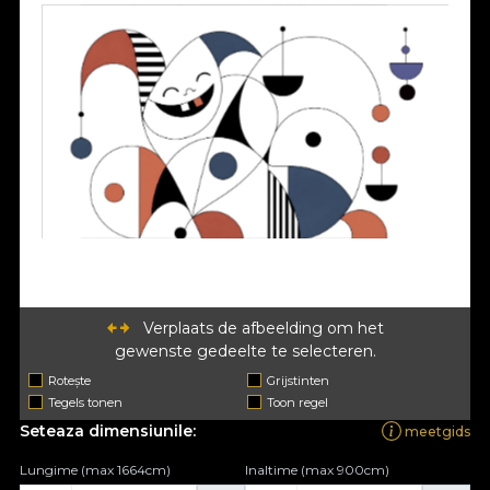
Verplaats de afbeelding om het
gewenste gedeelte te selecteren.
Rotește
Grijstinten
Tegels tonen
Toon regel
Seteaza dimensiunile:
meetgids
Lungime (max 1664cm)
Inaltime (max 900cm)