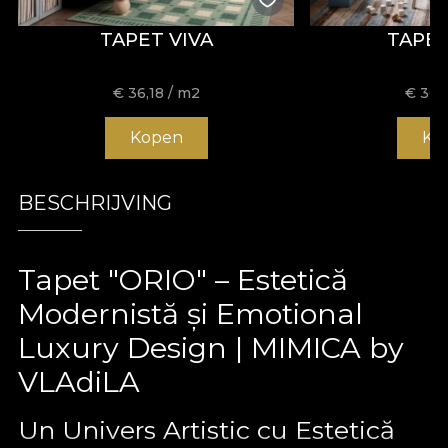
TAPET VIVA
TAPE
€
36,18
/ m2
€
36,
Kopen
Ko
BESCHRIJVING
Tapet "ORIO" – Estetică
Modernistă și Emotional
Luxury Design | MIMICA by
VLAdiLA
Un Univers Artistic cu Estetică