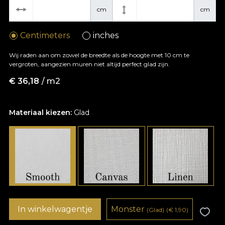
cm
cm
Centimeters
inches
Wij raden aan om zowel de breedte als de hoogte met 10 cm te
vergroten, aangezien muren niet altijd perfect glad zijn.
€
36,18
/ m2
Materiaal kiezen:
Glad
In winkelwagentje
Monster
(Glad)
(
€
1,90)