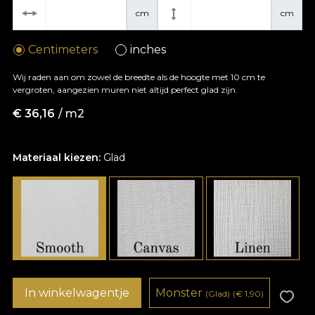
cm
cm
Centimeters
inches
Wij raden aan om zowel de breedte als de hoogte met 10 cm te
vergroten, aangezien muren niet altijd perfect glad zijn.
€
36,16
/ m2
Materiaal kiezen:
Glad
In winkelwagentje
Monster
(Glad)
(
€
1,90)