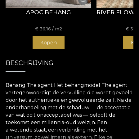
APOC BEHANG
RIVER FLOW
€
36,16
/ m2
€
36,
Kopen
Ko
BESCHRIJVING
Behang The agent Het behangmodel The agent
vertegenwoordigt de vervulling die wordt gevoeld
door het authentieke en geëvolueerde zelf. Na de
onderhandeling met de schaduw — de acceptatie
van wat ooit onacceptabel was — belooft de
toekomst een millennia-oud welzijn. Een
alwetende staat, een verbinding met het
universum, zowel intern als extern. Elke cel