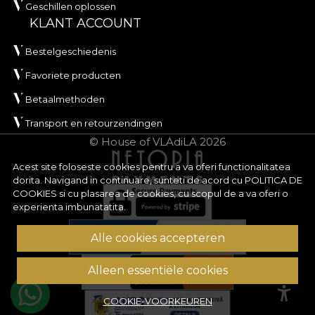
Geschillen oplossen
KLANT ACCOUNT
Bestelgeschiedenis
Favoriete producten
Betaalmethoden
Transport en retourzendingen
© House of VLAdiLA 2026
Acest site foloseste cookies pentru a va oferi functionalitatea
dorita. Navigand in continuare, sunteti de acord cu
POLITICA DE
COOKIES
si cu plasarea de cookies, cu scopul de a va oferi o
experienta imbunatatita.
Alle cookies accepteren
Alleen essentiële cookies
COOKIE-VOORKEUREN