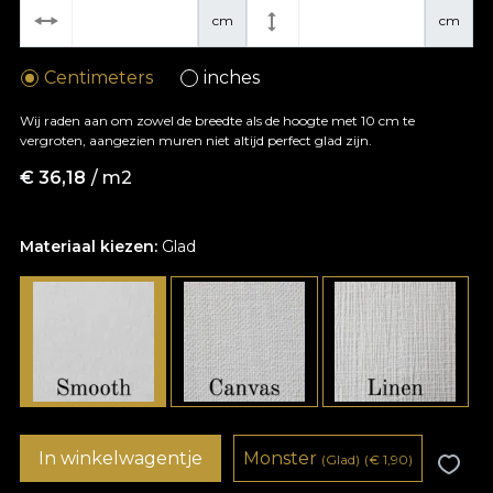
cm
cm
Centimeters
inches
Wij raden aan om zowel de breedte als de hoogte met 10 cm te
vergroten, aangezien muren niet altijd perfect glad zijn.
€
36,18
/ m2
Materiaal kiezen:
Glad
In winkelwagentje
Monster
(Glad)
(
€
1,90)