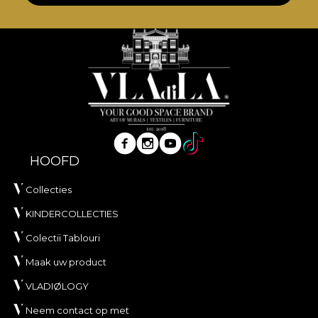
de oosterse stijl, weerspiegelend het beeld van een
ideale wereld. *Uit liefde en respect voor de natuur
zijn al onze behangen gemaakt van natuurlijke,
ecologische en biologisch afbreekbare materialen.
**House of VLAdiLA raadt aan hun eigen lijm te
gebruiken voor het aanbrengen van het behang.
Op deze manier kun je genieten van een snelle,
veilige en efficiënte herdecoratie die aan de
hoogste kwaliteitsnormen voldoet.
HOOFD
Collecties
KINDERCOLLECTIES
Colectii Tablouri
Maak uw product
VLADIØLOGY
Neem contact op met