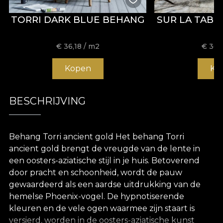
TORRI DARK BLUE BEHANG
SUR LA TABL
€
36,18
/ m2
€
36,
Kopen
Ko
BESCHRIJVING
Behang Torri ancient gold Het behang Torri
ancient gold brengt de vreugde van de lente in
een oosters-aziatische stijl in je huis. Betoverend
door pracht en schoonheid, wordt de pauw
gewaardeerd als een aardse uitdrukking van de
hemelse Phoenix-vogel. De hypnotiserende
kleuren en de vele ogen waarmee zijn staart is
versierd, worden in de oosters-aziatische kunst