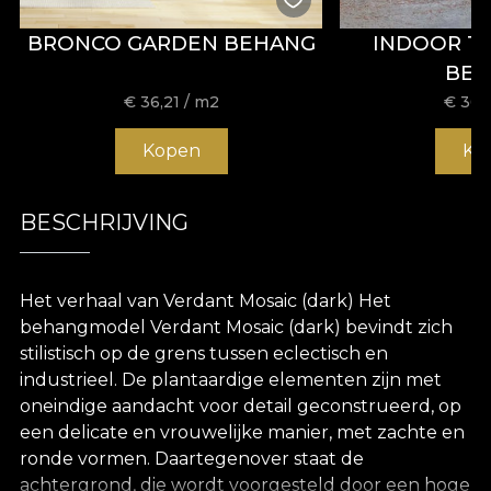
BRONCO GARDEN BEHANG
INDOOR T
BE
€
36,21
/ m2
€
36,
Kopen
Ko
BESCHRIJVING
Het verhaal van Verdant Mosaic (dark) Het
behangmodel Verdant Mosaic (dark) bevindt zich
stilistisch op de grens tussen eclectisch en
industrieel. De plantaardige elementen zijn met
oneindige aandacht voor detail geconstrueerd, op
een delicate en vrouwelijke manier, met zachte en
ronde vormen. Daartegenover staat de
achtergrond, die wordt voorgesteld door een hoge