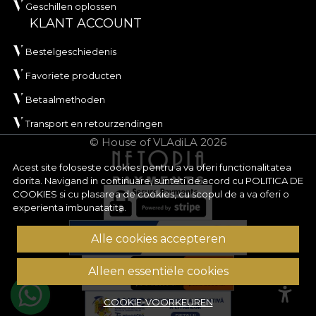
Geschillen oplossen
KLANT ACCOUNT
Bestelgeschiedenis
Favoriete producten
Betaalmethoden
Transport en retourzendingen
© House of VLAdiLA 2026
Acest site foloseste cookies pentru a va oferi functionalitatea
dorita. Navigand in continuare, sunteti de acord cu
POLITICA DE
COOKIES
si cu plasarea de cookies, cu scopul de a va oferi o
experienta imbunatatita.
Alle cookies accepteren
Alleen essentiële cookies
COOKIE-VOORKEUREN