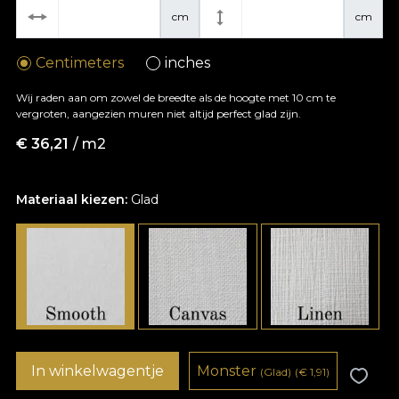
cm
cm
Centimeters
inches
Wij raden aan om zowel de breedte als de hoogte met 10 cm te
vergroten, aangezien muren niet altijd perfect glad zijn.
€
36,21
/ m2
Materiaal kiezen:
Glad
In winkelwagentje
Monster
(Glad)
(
€
1,91)