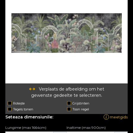
Verplaats de afbeelding om het
gewenste gedeelte te selecteren.
Rotește
Grijstinten
Tegels tonen
Toon regel
Seteaza dimensiunile:
meetgids
Lungime (max 1664cm)
Inaltime (max 900cm)